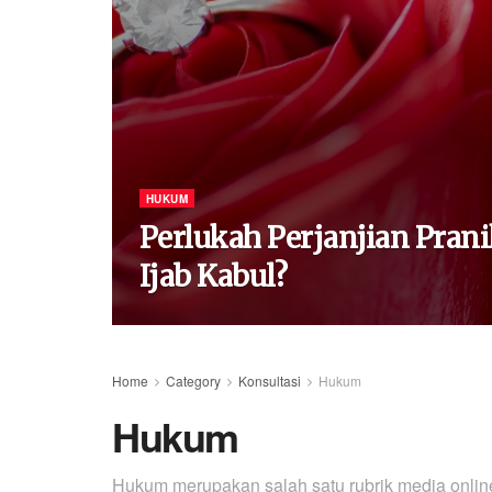
HUKUM
Perlukah Perjanjian Pran
Ijab Kabul?
Home
Category
Konsultasi
Hukum
Hukum
Hukum merupakan salah satu rubrik media onli