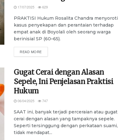
17/07/2025
629
PRAKTISI Hukum Rosalita Chandra menyoroti
kasus penyekapan dan perantaian terhadap
empat anak di Boyolali oleh seorang warga
berinisial SP (60–65).
DETAILS
READ MORE
Gugat Cerai dengan Alasan
Sepele, Ini Penjelasan Praktisi
Hukum
06/04/2025
747
SAAT ini, banyak terjadi perceraian atau gugat
cerai dengan alasan yang tampaknya sepele.
Seperti tersinggung dengan perkataan suami,
tidak mendapat...