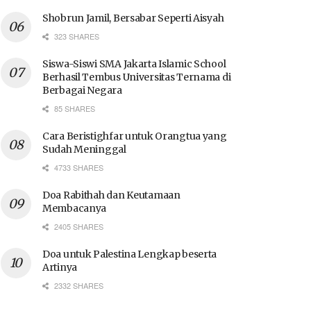
Shobrun Jamil, Bersabar Seperti Aisyah
323 SHARES
Siswa-Siswi SMA Jakarta Islamic School
Berhasil Tembus Universitas Ternama di
Berbagai Negara
85 SHARES
Cara Beristighfar untuk Orangtua yang
Sudah Meninggal
4733 SHARES
Doa Rabithah dan Keutamaan
Membacanya
2405 SHARES
Doa untuk Palestina Lengkap beserta
Artinya
2332 SHARES