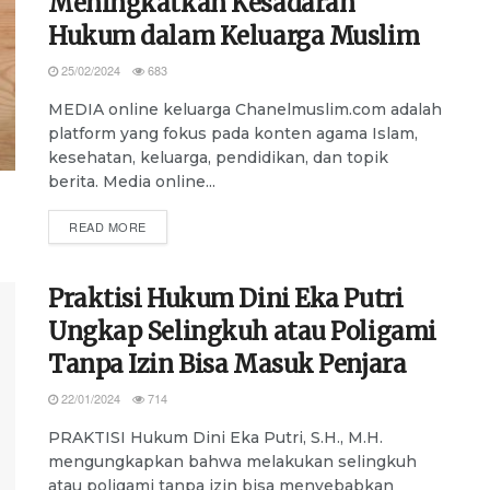
Meningkatkan Kesadaran
Hukum dalam Keluarga Muslim
25/02/2024
683
MEDIA online keluarga Chanelmuslim.com adalah
platform yang fokus pada konten agama Islam,
kesehatan, keluarga, pendidikan, dan topik
berita. Media online...
DETAILS
READ MORE
Praktisi Hukum Dini Eka Putri
Ungkap Selingkuh atau Poligami
Tanpa Izin Bisa Masuk Penjara
22/01/2024
714
PRAKTISI Hukum Dini Eka Putri, S.H., M.H.
mengungkapkan bahwa melakukan selingkuh
atau poligami tanpa izin bisa menyebabkan