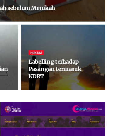
mah sebelum Menikah
HUKUM
Labelling terhadap
ian
Pasangan termasuk
KDRT