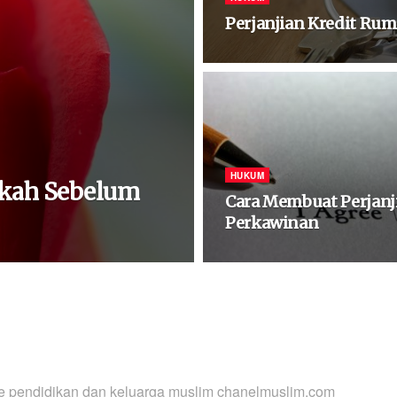
Perjanjian Kredit Ru
HUKUM
ikah Sebelum
Cara Membuat Perjanj
Perkawinan
ne pendidikan dan keluarga muslim chanelmuslim.com