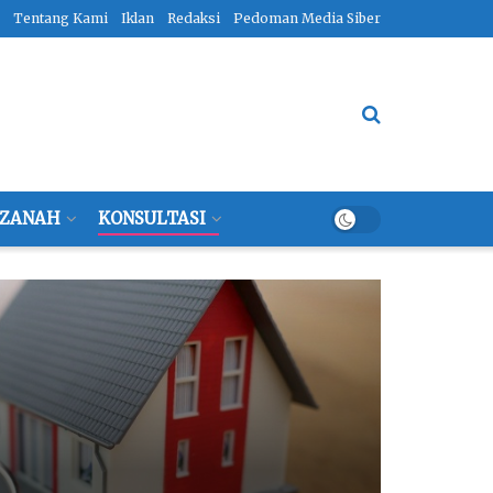
Tentang Kami
Iklan
Redaksi
Pedoman Media Siber
ZANAH
KONSULTASI