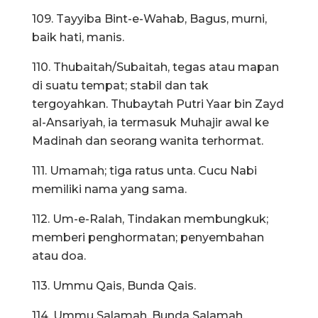
109. Tayyiba Bint-e-Wahab, Bagus, murni,
baik hati, manis.
110. Thubaitah/Subaitah, tegas atau mapan
di suatu tempat; stabil dan tak
tergoyahkan. Thubaytah Putri Yaar bin Zayd
al-Ansariyah, ia termasuk Muhajir awal ke
Madinah dan seorang wanita terhormat.
111. Umamah; tiga ratus unta. Cucu Nabi
memiliki nama yang sama.
112. Um-e-Ralah, Tindakan membungkuk;
memberi penghormatan; penyembahan
atau doa.
113. Ummu Qais, Bunda Qais.
114. Ummu Salamah, Bunda Salamah.