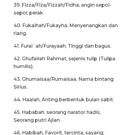
39. Fizza/Fiza/Fizzah/Fidha; angin sepoi-
sepoi; perak.
40. Fukaihah/Fukayha, Menyenangkan dan
riang.
41. Furai`ah/Furayaah, Tinggi dan bagus.
42. Ghufairah Rahmat; sejenis tulip (Tulipa
humilis);
43. Ghumaisaa/Rumaisaa, Nama bintang
Sirius.
44. Haalah, Anting berbentuk bulan sabit.
45. Hababah, seorang narator hadis,
Seorang putri Ajlan.
46. Habibah, Favorit, tercinta, sayang;