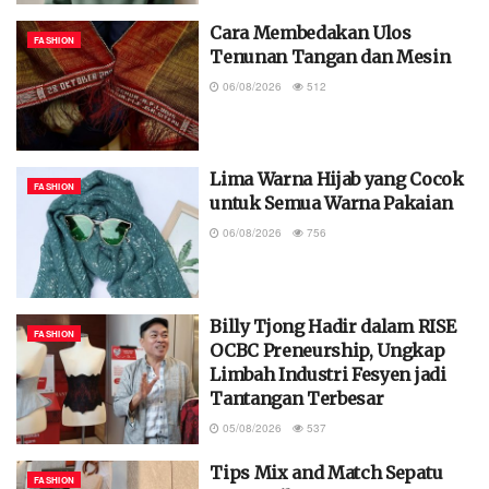
Cara Membedakan Ulos
FASHION
Tenunan Tangan dan Mesin
06/08/2026
512
Lima Warna Hijab yang Cocok
FASHION
untuk Semua Warna Pakaian
06/08/2026
756
Billy Tjong Hadir dalam RISE
FASHION
OCBC Preneurship, Ungkap
Limbah Industri Fesyen jadi
Tantangan Terbesar
05/08/2026
537
Tips Mix and Match Sepatu
FASHION