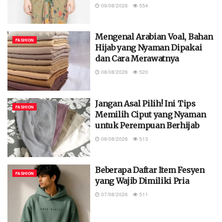
09/08/2026
554
Mengenal Arabian Voal, Bahan
FASHION
Hijab yang Nyaman Dipakai
dan Cara Merawatnya
08/08/2026
520
Jangan Asal Pilih! Ini Tips
FASHION
Memilih Ciput yang Nyaman
untuk Perempuan Berhijab
08/08/2026
513
Beberapa Daftar Item Fesyen
FASHION
yang Wajib Dimiliki Pria
07/08/2026
511