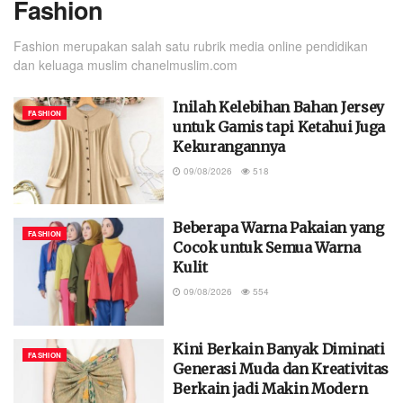
Fashion
Fashion merupakan salah satu rubrik media online pendidikan
dan keluaga muslim chanelmuslim.com
Inilah Kelebihan Bahan Jersey
FASHION
untuk Gamis tapi Ketahui Juga
Kekurangannya
09/08/2026
518
Beberapa Warna Pakaian yang
FASHION
Cocok untuk Semua Warna
Kulit
09/08/2026
554
Kini Berkain Banyak Diminati
FASHION
Generasi Muda dan Kreativitas
Berkain jadi Makin Modern