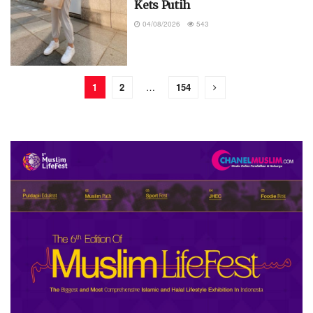
Kets Putih
04/08/2026
543
1
2
…
154