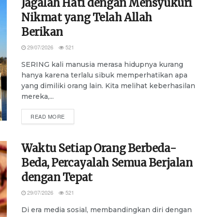
Jagalah Hati dengan Mensyukuri
Nikmat yang Telah Allah
Berikan
29/07/2026
521
SERING kali manusia merasa hidupnya kurang
hanya karena terlalu sibuk memperhatikan apa
yang dimiliki orang lain. Kita melihat keberhasilan
mereka,...
DETAILS
READ MORE
Waktu Setiap Orang Berbeda-
Beda, Percayalah Semua Berjalan
dengan Tepat
29/07/2026
521
Di era media sosial, membandingkan diri dengan