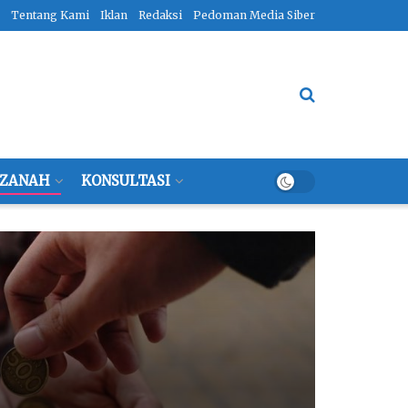
Tentang Kami
Iklan
Redaksi
Pedoman Media Siber
ZANAH
KONSULTASI