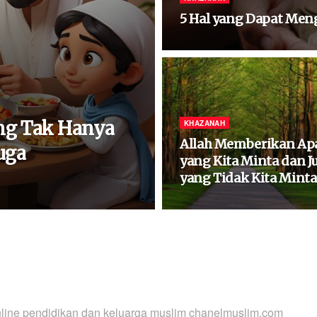
5 Hal yang Dapat Me
ng Tak Hanya
KHAZANAH
Allah Memberikan Ap
uga
yang Kita Minta dan J
yang Tidak Kita Minta
nline pendidikan dan keluarga muslim chanelmuslim.com