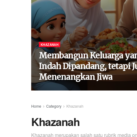
KHAZANAH
Membangun Keluarga ya
Indah Dipandang, tetapi J
Menenangkan Jiwa
Home
Category
Khazanah
Khazanah
Khazanah merupakan salah satu rubrik media o