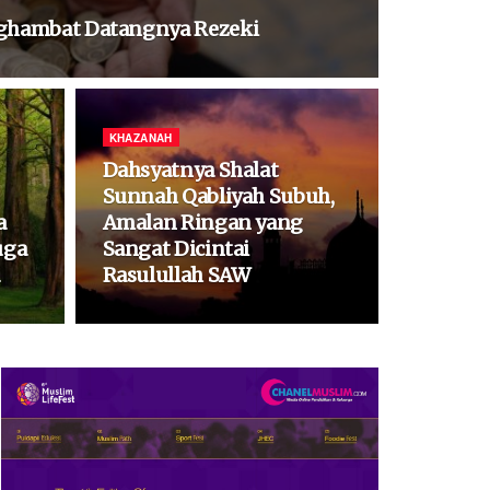
nghambat Datangnya Rezeki
KHAZANAH
Dahsyatnya Shalat
Sunnah Qabliyah Subuh,
a
Amalan Ringan yang
uga
Sangat Dicintai
Rasulullah SAW