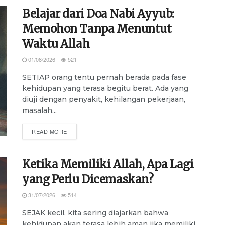
Belajar dari Doa Nabi Ayyub:
Memohon Tanpa Menuntut
Waktu Allah
01/08/2026
521
SETIAP orang tentu pernah berada pada fase
kehidupan yang terasa begitu berat. Ada yang
diuji dengan penyakit, kehilangan pekerjaan,
masalah...
DETAILS
READ MORE
Ketika Memiliki Allah, Apa Lagi
yang Perlu Dicemaskan?
31/07/2026
514
SEJAK kecil, kita sering diajarkan bahwa
kehidupan akan terasa lebih aman jika memiliki