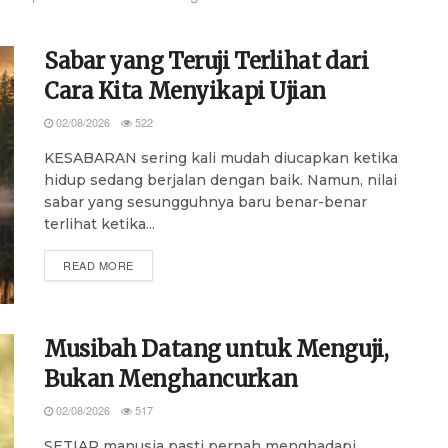
Sabar yang Teruji Terlihat dari
Cara Kita Menyikapi Ujian
02/08/2026
522
KESABARAN sering kali mudah diucapkan ketika
hidup sedang berjalan dengan baik. Namun, nilai
sabar yang sesungguhnya baru benar-benar
terlihat ketika...
DETAILS
READ MORE
Musibah Datang untuk Menguji,
Bukan Menghancurkan
02/08/2026
517
SETIAP manusia pasti pernah menghadapi