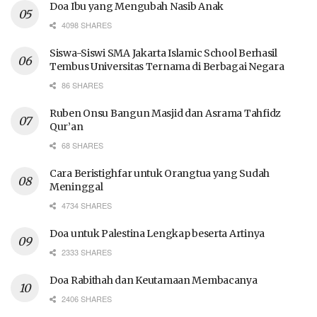
Doa Ibu yang Mengubah Nasib Anak
4098 SHARES
Siswa-Siswi SMA Jakarta Islamic School Berhasil
Tembus Universitas Ternama di Berbagai Negara
86 SHARES
Ruben Onsu Bangun Masjid dan Asrama Tahfidz
Qur’an
68 SHARES
Cara Beristighfar untuk Orangtua yang Sudah
Meninggal
4734 SHARES
Doa untuk Palestina Lengkap beserta Artinya
2333 SHARES
Doa Rabithah dan Keutamaan Membacanya
2406 SHARES