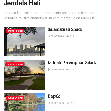
Jendela Hati
Jendela Hati salah satu rubrik media online pendidikan dan
keluarga muslim chanelmuslim.com diampu oleh Mam Fifi
Salamatush Shadr
JENDELA HATI
08/07/2026
519
Jadilah Perempuan Sibuk
JENDELA HATI
08/07/2026
519
Bapak
JENDELA HATI
08/07/2026
518