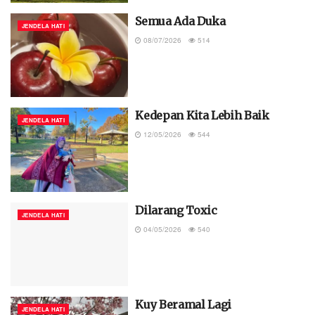
Semua Ada Duka
JENDELA HATI
08/07/2026
514
Kedepan Kita Lebih Baik
JENDELA HATI
12/05/2026
544
Dilarang Toxic
JENDELA HATI
04/05/2026
540
Kuy Beramal Lagi
JENDELA HATI