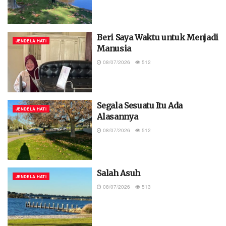
Beri Saya Waktu untuk Menjadi
JENDELA HATI
Manusia
08/07/2026
512
Segala Sesuatu Itu Ada
JENDELA HATI
Alasannya
08/07/2026
512
Salah Asuh
JENDELA HATI
08/07/2026
513