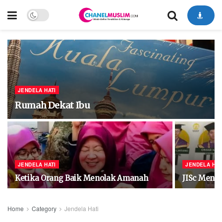
JENDELA HATI
Rumah Dekat Ibu
JENDELA HATI
JENDELA HAT
Ketika Orang Baik Menolak Amanah
JISc Meng
Home
Category
Jendela Hati