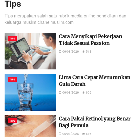
Tips
Tips merupakan salah satu rubrik media online pendidikan dan
keluarga muslim chanelmuslim.com
Cara Menyikapi Pekerjaan
TIPS
Tidak Sesuai Passion
06/08/2026
513
Lima Cara Cepat Menurunkan
TIPS
Gula Darah
06/08/2026
606
Cara Pakai Retinol yang Benar
TIPS
Bagi Pemula
06/08/2026
616