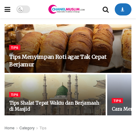
TIPS
Tips Menyimpan Roti agar Tak Cepat
Berjamur
TIPS
TIPS
Tips Shalat Tepat Waktu dan Berjamaah
di Masjid
Cara Mera
Home
Category
Tips