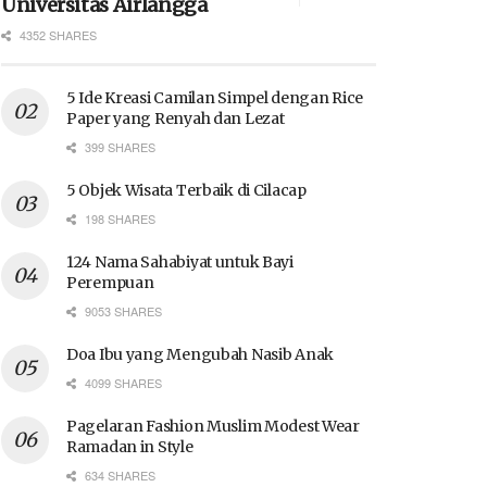
Universitas Airlangga
4352 SHARES
5 Ide Kreasi Camilan Simpel dengan Rice
Paper yang Renyah dan Lezat
399 SHARES
5 Objek Wisata Terbaik di Cilacap
198 SHARES
124 Nama Sahabiyat untuk Bayi
Perempuan
9053 SHARES
Doa Ibu yang Mengubah Nasib Anak
4099 SHARES
Pagelaran Fashion Muslim Modest Wear
Ramadan in Style
634 SHARES