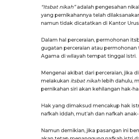
“Itsbat nikah”
adalah pengesahan nikah
yang pernikahannya telah dilaksanak
namun tidak dicatatkan di Kantor Uru
Dalam hal perceraian, permohonan its
gugatan perceraian atau permohonan 
Agama di wilayah tempat tinggal istri.
Mengenai akibat dari perceraian, jika 
melakukan
itsbat nikah
lebih dahulu, 
pernikahan siri akan kehilangan hak-
Hak yang dimaksud mencakup hak istr
nafkah iddah, mut’ah dan nafkah anak-
Namun demikian, jika pasangan ini ben
akan tetap menanggung nafkah istri d