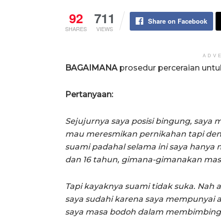
92
711
Share on Facebook
SHARES
VIEWS
ADV
BAGAIMANA
prosedur perceraian untuk
Pertanyaan:
Sejujurnya saya posisi bingung, saya 
mau meresmikan pernikahan tapi den
suami padahal selama ini saya hanya 
dan 16 tahun, gimana-gimanakan masi
Tapi kayaknya suami tidak suka. Nah 
saya sudahi karena saya mempunyai a
saya masa bodoh dalam membimbing 