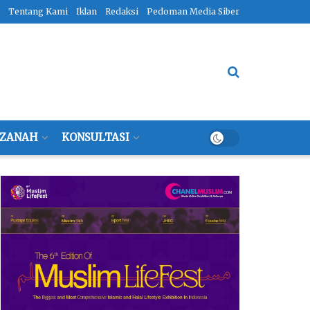
Tentang Kami
Iklan
Redaksi
Pedoman Media Siber
ZANAH
KONSULTASI