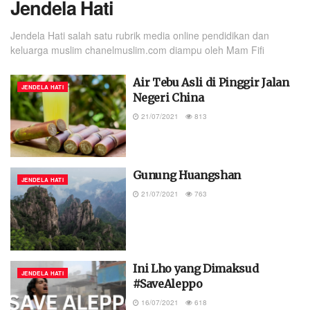
Jendela Hati
Jendela Hati salah satu rubrik media online pendidikan dan
keluarga muslim chanelmuslim.com diampu oleh Mam Fifi
Air Tebu Asli di Pinggir Jalan
JENDELA HATI
Negeri China
21/07/2021
813
Gunung Huangshan
JENDELA HATI
21/07/2021
763
Ini Lho yang Dimaksud
JENDELA HATI
#SaveAleppo
16/07/2021
618