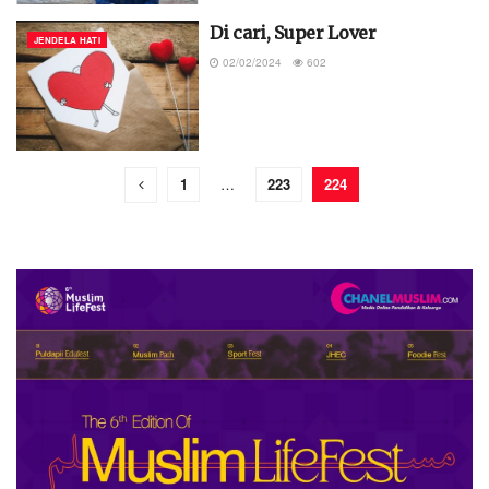
Di cari, Super Lover
JENDELA HATI
02/02/2024
602
1
…
223
224