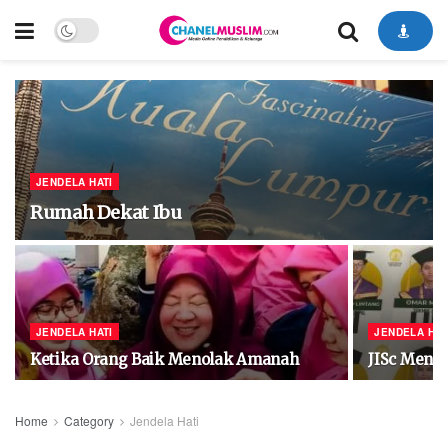
JENDELA HATI
Rumah Dekat Ibu
JENDELA HATI
JENDELA HAT
Ketika Orang Baik Menolak Amanah
JISc Meng
Home
Category
Jendela Hati