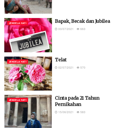
Bapak, Becak dan Jubilea
JENDELA HATI
03/07/2021
663
Telat
JENDELA HATI
02/07/2021
570
Cinta pada 21 Tahun
JENDELA HATI
Pernikahan
15/06/2021
583