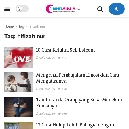
Home
Tag
hifizah nur
Tag:
hifizah nur
10 Cara Ketahui Self Esteem
09/07/2026
717
Mengenal Pembajakan Emosi dan Cara
Mengatasinya
30/06/2026
1.3k
Tanda-tanda Orang yang Suka Menekan
Emosinya
20/04/2026
696
12 Cara Hidup Lebih Bahagia dengan