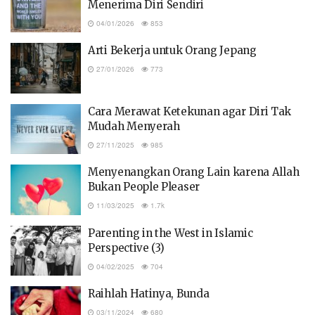
Menerima Diri Sendiri
04/01/2026
853
Arti Bekerja untuk Orang Jepang
27/01/2026
773
Cara Merawat Ketekunan agar Diri Tak
Mudah Menyerah
27/11/2025
985
Menyenangkan Orang Lain karena Allah
Bukan People Pleaser
11/03/2025
1.7k
Parenting in the West in Islamic
Perspective (3)
04/02/2025
704
Raihlah Hatinya, Bunda
03/11/2024
680