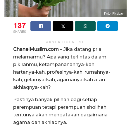
Foto: Pixabay
137
SHARES
ADVERTISEMENT
ChanelMuslim.com
– Jika datang pria
melamarmu? Apa yang terlintas dalam
pikiranmu, ketampananannya-kah,
hartanya-kah, profesinya-kah, rumahnya-
kah, gelarnya-kah, agamanya-kah atau
akhlaqnya-kah?
Pastinya banyak pilihan bagi setiap
perempuan tetapi perempuan sholihah
tentunya akan mengatakan bagaimana
agama dan akhlaqnya.