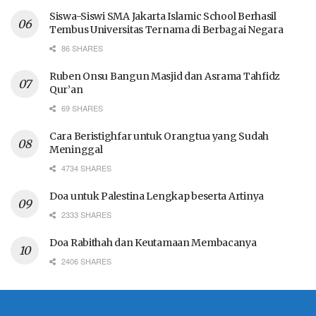
Siswa-Siswi SMA Jakarta Islamic School Berhasil
Tembus Universitas Ternama di Berbagai Negara
86 SHARES
Ruben Onsu Bangun Masjid dan Asrama Tahfidz
Qur’an
69 SHARES
Cara Beristighfar untuk Orangtua yang Sudah
Meninggal
4734 SHARES
Doa untuk Palestina Lengkap beserta Artinya
2333 SHARES
Doa Rabithah dan Keutamaan Membacanya
2406 SHARES