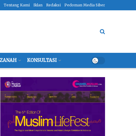
Tentang Kami
Iklan
Redaksi
Pedoman Media Siber
ZANAH
KONSULTASI