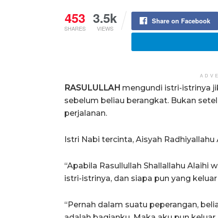
453
3.5k
Share on Facebook
SHARES
VIEWS
ADV
RASULULLAH
mengundi istri-istrinya j
sebelum beliau berangkat. Bukan setel
perjalanan.
Istri Nabi tercinta, Aisyah Radhiyallahu
“Apabila Rasullullah Shallallahu Alaih
istri-istrinya, dan siapa pun yang kel
“Pernah dalam suatu peperangan, belia
adalah bagianku. Maka aku pun keluar 