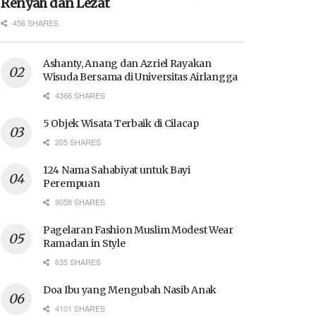
Renyah dan Lezat
456 SHARES
Ashanty, Anang dan Azriel Rayakan
Wisuda Bersama di Universitas Airlangga
4366 SHARES
5 Objek Wisata Terbaik di Cilacap
205 SHARES
124 Nama Sahabiyat untuk Bayi
Perempuan
9058 SHARES
Pagelaran Fashion Muslim Modest Wear
Ramadan in Style
635 SHARES
Doa Ibu yang Mengubah Nasib Anak
4101 SHARES