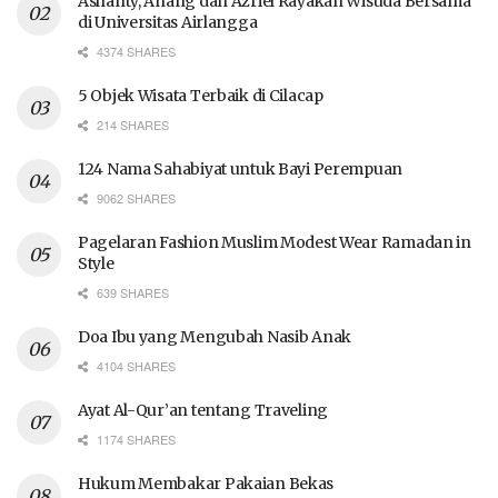
Ashanty, Anang dan Azriel Rayakan Wisuda Bersama
di Universitas Airlangga
4374 SHARES
5 Objek Wisata Terbaik di Cilacap
214 SHARES
124 Nama Sahabiyat untuk Bayi Perempuan
9062 SHARES
Pagelaran Fashion Muslim Modest Wear Ramadan in
Style
639 SHARES
Doa Ibu yang Mengubah Nasib Anak
4104 SHARES
Ayat Al-Qur’an tentang Traveling
1174 SHARES
Hukum Membakar Pakaian Bekas