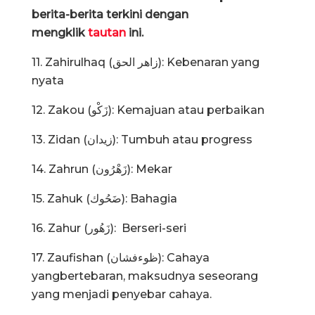
berita-berita terkini dengan
mengklik
tautan
ini.
11. Zahirulhaq (زاهر الحق): Kebenaran yang
nyata
12. Zakou (زَكْو): Kemajuan atau perbaikan
13. Zidan (زيدان): Tumbuh atau progress
14. Zahrun (زَهْرُون): Mekar
15. Zahuk (ضَحُوك): Bahagia
16. Zahur (زَهُور): Berseri-seri
17. Zaufishan (ظوءفشان): Cahaya
yangbertebaran, maksudnya seseorang
yang menjadi penyebar cahaya.