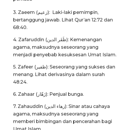
3. Zaeem (زعيم): Laki-laki pemimpin,
bertanggung jawab. Lihat Qur’an 12:72 dan
68:40.
4. Zafaruddin (ظَفَر الدين): Kemenangan
agama, maksudnya seseorang yang
menjadi penyebab kesuksesan Umat Islam.
5. Zafeer (ظفير): Seseorang yang sukses dan
menang. Lihat derivasinya dalam surah
48:24.
6. Zahaar (زَهّار): Penjual bunga.
7. Zahauddin (زهاء الدين): Sinar atau cahaya
agama, maksudnya seseorang yang
memberi bimbingan dan pencerahan bagi
Umat Islam.