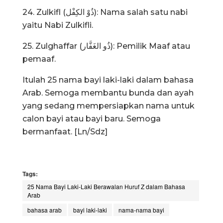
24. Zulkifl (ذُوْ الكِفْل): Nama salah satu nabi
yaitu Nabi Zulkifli.
25. Zulghaffar (ذُو الغَفَّار): Pemilik Maaf atau
pemaaf.
Itulah 25 nama bayi laki-laki dalam bahasa
Arab. Semoga membantu bunda dan ayah
yang sedang mempersiapkan nama untuk
calon bayi atau bayi baru. Semoga
bermanfaat. [Ln/Sdz]
Tags:
25 Nama Bayi Laki-Laki Berawalan Huruf Z dalam Bahasa
Arab
bahasa arab
bayi laki-laki
nama-nama bayi