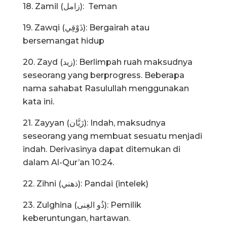
18. Zamil (زامل): Teman
19. Zawqi (ذَوْقِي): Bergairah atau
bersemangat hidup
20. Zayd (زيد): Berlimpah ruah maksudnya
seseorang yang berprogress. Beberapa
nama sahabat Rasulullah menggunakan
kata ini.
21. Zayyan (زَيَّان): Indah, maksudnya
seseorang yang membuat sesuatu menjadi
indah. Derivasinya dapat ditemukan di
dalam Al-Qur’an 10:24.
22. Zihni (ذهني): Pandai (intelek)
23. Zulghina (ذُو الغِنى): Pemilik
keberuntungan, hartawan.