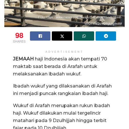
Foto: https://www.canva.com/design/DAFmKK0Nvv0/2Fmlf-
q5Q1YNQuYQtIgk4g/edit#
98
SHARES
ADVERTISEMENT
JEMAAH
haji Indonesia akan tempati 70
maktab saat berada di Arafah untuk
melaksanakan ibadah wukuf.
Ibadah wukuf yang dilaksanakan di Arafah
ini menjadi puncak rangkaian ibadah haji.
Wukuf di Arafah merupakan rukun ibadah
haji. Wukuf dilakukan mulai tergelincir
matahari pada 9 Dzulhijjah hingga terbit
fajar pada 10 Dzulhijjah.