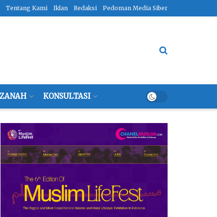
Tentang Kami
Iklan
Redaksi
Pedoman Media Siber
ZANAH
KONSULTASI