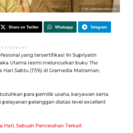
Foto: chanelmuslim.com
Share on Twitter
Whatsapp
Telegram
ERTISEMENT
fesional yang tersertifikasi Iin Supriyatin
taka Utama resmi meluncurkan buku
The
 Hari Sabtu (17/6) di Gramedia Matraman,
dibutuhkan para pemilik usaha, karyawan serta
 pelayanan pelanggan diatas level excellent
Hati, Sebuah Pencerahan Terkait