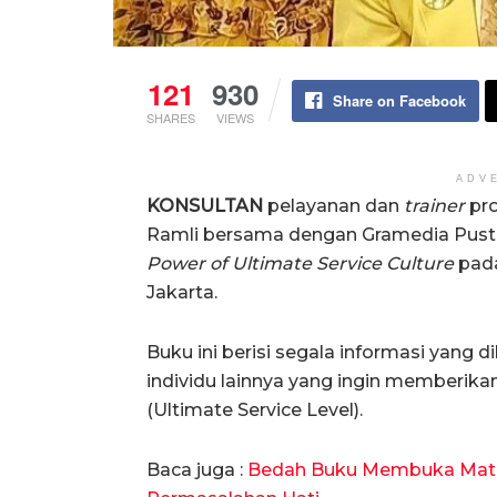
121
930
Share on Facebook
SHARES
VIEWS
ADV
KONSULTAN
pelayanan dan
trainer
pro
Ramli bersama dengan Gramedia Pus
Power of Ultimate Service Culture
pada
Jakarta.
Buku ini berisi segala informasi yang 
individu lainnya yang ingin memberikan
(Ultimate Service Level).
Baca juga :
Bedah Buku Membuka Mata 