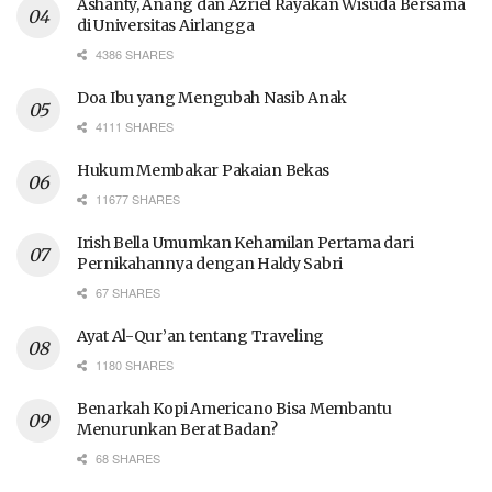
Ashanty, Anang dan Azriel Rayakan Wisuda Bersama
di Universitas Airlangga
4386 SHARES
Doa Ibu yang Mengubah Nasib Anak
4111 SHARES
Hukum Membakar Pakaian Bekas
11677 SHARES
Irish Bella Umumkan Kehamilan Pertama dari
Pernikahannya dengan Haldy Sabri
67 SHARES
Ayat Al-Qur’an tentang Traveling
1180 SHARES
Benarkah Kopi Americano Bisa Membantu
Menurunkan Berat Badan?
68 SHARES