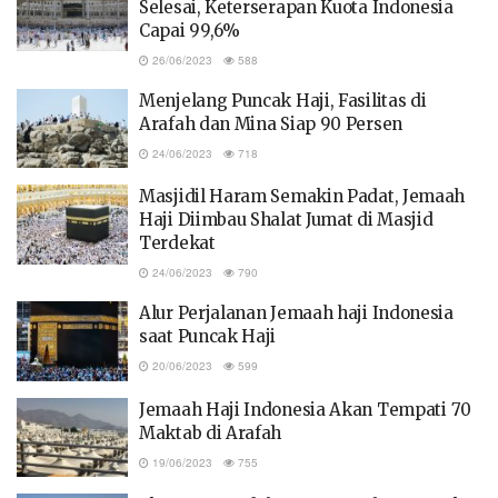
Selesai, Keterserapan Kuota Indonesia
Capai 99,6%
26/06/2023
588
Menjelang Puncak Haji, Fasilitas di
Arafah dan Mina Siap 90 Persen
24/06/2023
718
Masjidil Haram Semakin Padat, Jemaah
Haji Diimbau Shalat Jumat di Masjid
Terdekat
24/06/2023
790
Alur Perjalanan Jemaah haji Indonesia
saat Puncak Haji
20/06/2023
599
Jemaah Haji Indonesia Akan Tempati 70
Maktab di Arafah
19/06/2023
755