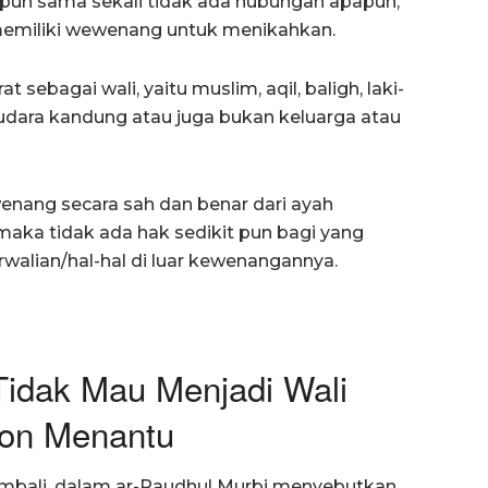
pun sama sekali tidak ada hubungan apapun,
 memiliki wewenang untuk menikahkan.
sebagai wali, yaitu muslim, aqil, baligh, laki-
audara kandung atau juga bukan keluarga atau
ang secara sah dan benar dari ayah
maka tidak ada hak sedikit pun bagi yang
alian/hal-hal di luar kewenangannya.
Tidak Mau Menjadi Wali
lon Menantu
mbali, dalam ar-Raudhul Murbi menyebutkan