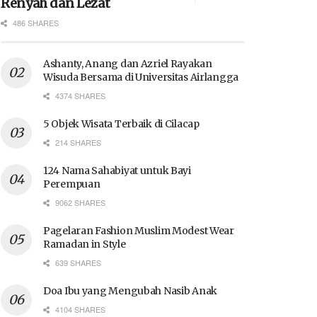
Renyah dan Lezat
486 SHARES
Ashanty, Anang dan Azriel Rayakan
Wisuda Bersama di Universitas Airlangga
4374 SHARES
5 Objek Wisata Terbaik di Cilacap
214 SHARES
124 Nama Sahabiyat untuk Bayi
Perempuan
9062 SHARES
Pagelaran Fashion Muslim Modest Wear
Ramadan in Style
639 SHARES
Doa Ibu yang Mengubah Nasib Anak
4104 SHARES