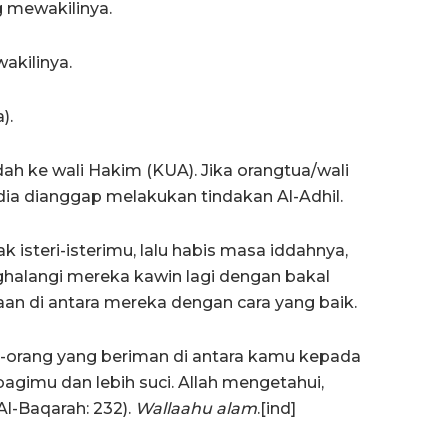
 mewakilinya.
akilinya.
).
dah ke wali Hakim (KUA). Jika orangtua/wali
a dianggap melakukan tindakan Al-Adhil.
 isteri-isterimu, lalu habis masa iddahnya,
halangi mereka kawin lagi dengan bakal
aan di antara mereka dengan cara yang baik.
g-orang yang beriman di antara kamu kepada
 bagimu dan lebih suci. Allah mengetahui,
l-Baqarah: 232).
Wallaahu alam
.[ind]