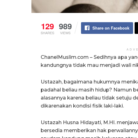
129
989
Share on Facebook
SHARES
VIEWS
ADV
ChanelMuslim.com – Sedihnya apa yang 
kandungnya tidak mau menjadi wali nik
Ustazah, bagaimana hukumnya menika
padahal beliau masih hidup? Namun b
alasannya karena beliau tidak setuju d
dikarenakan kondisi fisik laki-laki.
Ustazah Husna Hidayati, M.HI. menjaw
bersedia memberikan hak perwaliannya