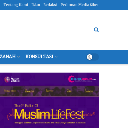
Tentang Kami
Iklan
Redaksi
Pedoman Media Siber
ZANAH
KONSULTASI