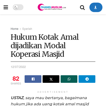
Home
Syariah
Hukum Kotak Amal
dijadikan Modal
Koperasi Masjid
12/07/2022
82
SHARES
ADVERTISEMENT
USTAZ
, saya mau bertanya, bagaimana
hukum jika ada uang kotak amal masjid