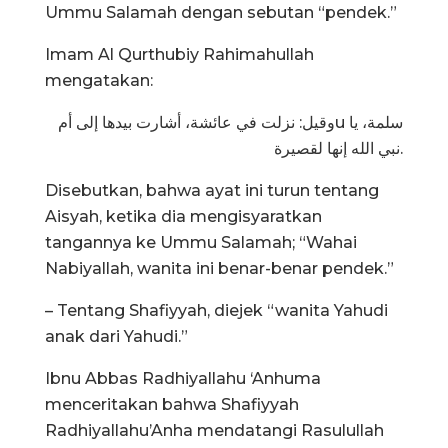
Ummu Salamah dengan sebutan “pendek.”
Imam Al Qurthubiy Rahimahullah
mengatakan:
وقيل: نزلت في عائشة، أشارت بيدها إلى أمu سلمة، يا
نبي الله إنها لقصيرة.
Disebutkan, bahwa ayat ini turun tentang
Aisyah, ketika dia mengisyaratkan
tangannya ke Ummu Salamah; “Wahai
Nabiyallah, wanita ini benar-benar pendek.”
– Tentang Shafiyyah, diejek “wanita Yahudi
anak dari Yahudi.”
Ibnu Abbas Radhiyallahu ‘Anhuma
menceritakan bahwa Shafiyyah
Radhiyallahu’Anha mendatangi Rasulullah