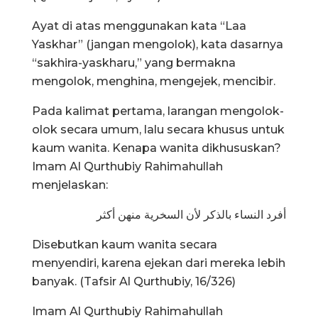
Ayat di atas menggunakan kata “Laa
Yaskhar” (jangan mengolok), kata dasarnya
“sakhira-yaskharu,” yang bermakna
mengolok, menghina, mengejek, mencibir.
Pada kalimat pertama, larangan mengolok-
olok secara umum, lalu secara khusus untuk
kaum wanita. Kenapa wanita dikhususkan?
Imam Al Qurthubiy Rahimahullah
menjelaskan:
أفرد النساء بالذكر لأن السخرية منهن أكثر
Disebutkan kaum wanita secara
menyendiri, karena ejekan dari mereka lebih
banyak. (Tafsir Al Qurthubiy, 16/326)
Imam Al Qurthubiy Rahimahullah