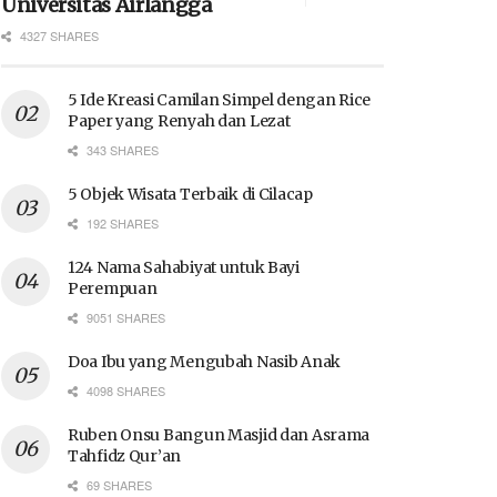
Universitas Airlangga
4327 SHARES
5 Ide Kreasi Camilan Simpel dengan Rice
Paper yang Renyah dan Lezat
343 SHARES
5 Objek Wisata Terbaik di Cilacap
192 SHARES
124 Nama Sahabiyat untuk Bayi
Perempuan
9051 SHARES
Doa Ibu yang Mengubah Nasib Anak
4098 SHARES
Ruben Onsu Bangun Masjid dan Asrama
Tahfidz Qur’an
69 SHARES