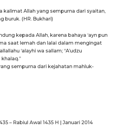
kalimat Allah yang sempurna dari syaitan,
g buruk. (HR. Bukhari)
ndung kepada Allah, karena bahaya ‘ayn pun
ma saat lemah dan lalai dalam mengingat
llallahu ‘alayhi wa sallam; “A’udzu
 khalaq.”
 yang sempurna dari kejahatan mahluk-
435 – Rabiul Awal 1435 H | Januari 2014