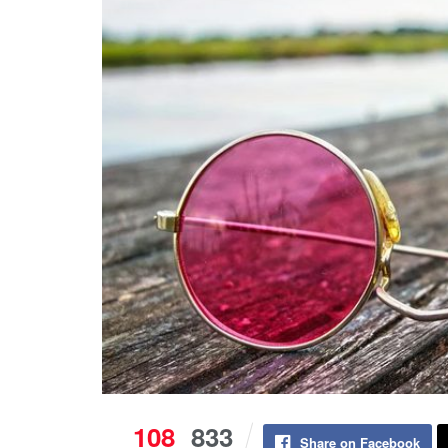
108
833
Share on Facebook