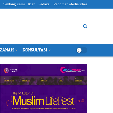
Tentang Kami
Iklan
Redaksi
Pedoman Media Siber
ZANAH
KONSULTASI