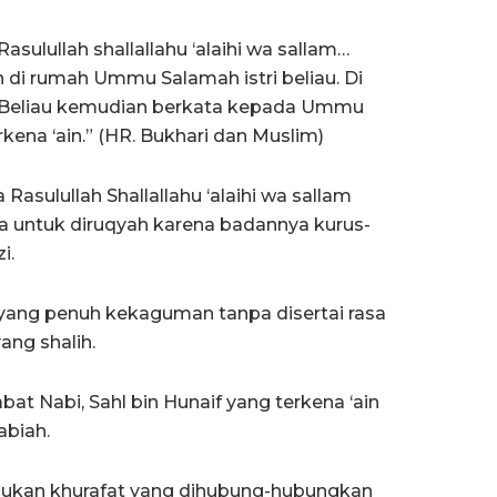
sulullah shallallahu ‘alaihi wa sallam…
 di rumah Ummu Salamah istri beliau. Di
… Beliau kemudian berkata kepada Ummu
rkena ‘ain.” (HR. Bukhari dan Muslim)
 Rasulullah Shallallahu ‘alaihi wa sallam
untuk diruqyah karena badannya kurus-
i.
n yang penuh kekaguman tanpa disertai rasa
ang shalih.
at Nabi, Sahl bin Hunaif yang terkena ‘ain
abiah.
n bukan khurafat yang dihubung-hubungkan