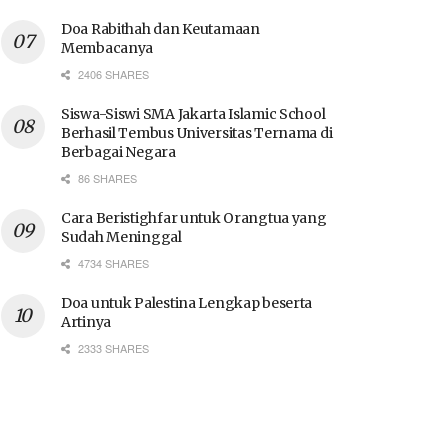
Doa Rabithah dan Keutamaan
Membacanya
2406 SHARES
Siswa-Siswi SMA Jakarta Islamic School
Berhasil Tembus Universitas Ternama di
Berbagai Negara
86 SHARES
Cara Beristighfar untuk Orangtua yang
Sudah Meninggal
4734 SHARES
Doa untuk Palestina Lengkap beserta
Artinya
2333 SHARES