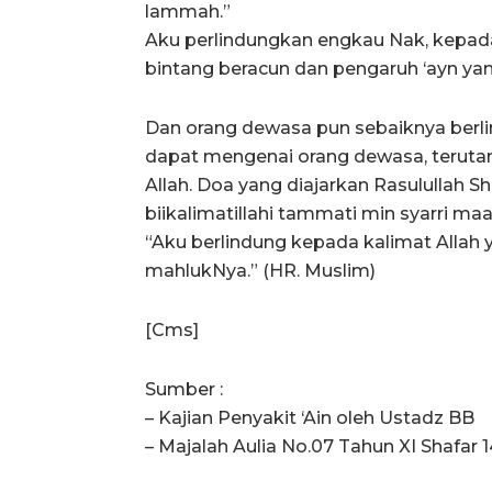
lammah.”
Aku perlindungkan engkau Nak, kepada 
bintang beracun dan pengaruh ‘ayn yan
Dan orang dewasa pun sebaiknya berli
dapat mengenai orang dewasa, teruta
Allah. Doa yang diajarkan Rasulullah Sha
biikalimatillahi tammati min syarri maa
“Aku berlindung kepada kalimat Allah
mahlukNya.” (HR. Muslim)
[Cms]
Sumber :
– Kajian Penyakit ‘Ain oleh Ustadz BB
– Majalah Aulia No.07 Tahun XI Shafar 1