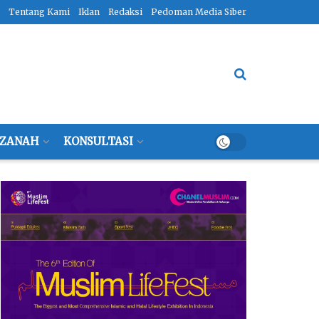
Tentang Kami
Iklan
Redaksi
Pedoman Media Siber
ZANAH
KONSULTASI