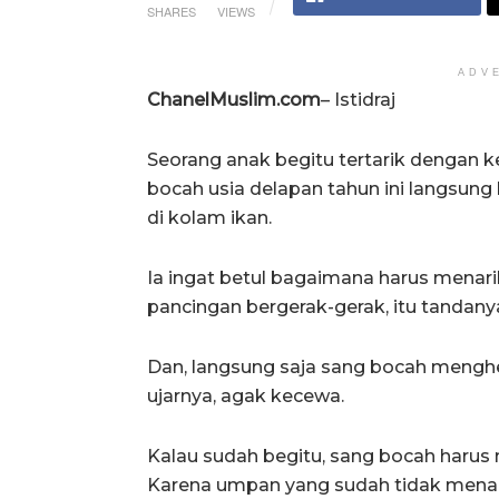
SHARES
VIEWS
ADV
ChanelMuslim.com
– Istidraj
Seorang anak begitu tertarik dengan 
bocah usia delapan tahun ini langsun
di kolam ikan.
Ia ingat betul bagaimana harus menar
pancingan bergerak-gerak, itu tandan
Dan, langsung saja sang bocah menghe
ujarnya, agak kecewa.
Kalau sudah begitu, sang bocah harus 
Karena umpan yang sudah tidak menarik