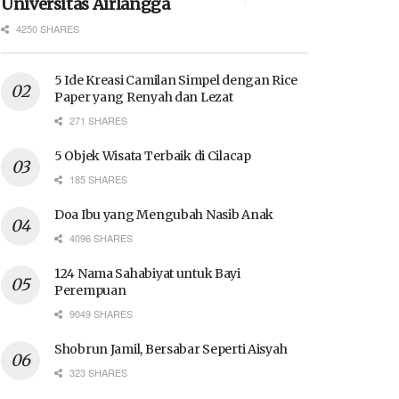
Universitas Airlangga
4250 SHARES
5 Ide Kreasi Camilan Simpel dengan Rice
Paper yang Renyah dan Lezat
271 SHARES
5 Objek Wisata Terbaik di Cilacap
185 SHARES
Doa Ibu yang Mengubah Nasib Anak
4096 SHARES
124 Nama Sahabiyat untuk Bayi
Perempuan
9049 SHARES
Shobrun Jamil, Bersabar Seperti Aisyah
323 SHARES