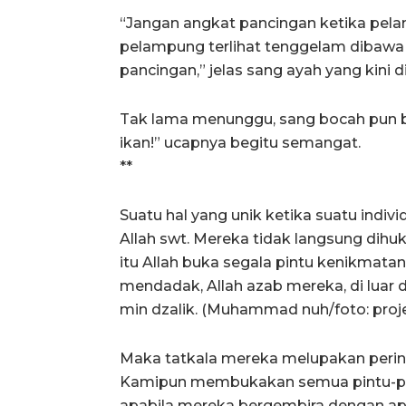
“Jangan angkat pancingan ketika pela
pelampung terlihat tenggelam dibawa 
pancingan,” jelas sang ayah yang kin
Tak lama menunggu, sang bocah pun b
ikan!” ucapnya begitu semangat.
**
Suatu hal yang unik ketika suatu indi
Allah swt. Mereka tidak langsung dih
itu Allah buka segala pintu kenikmata
mendadak, Allah azab mereka, di luar 
min dzalik. (Muhammad nuh/foto: proj
Maka tatkala mereka melupakan perin
Kamipun membukakan semua pintu-pi
apabila mereka bergembira dengan ap