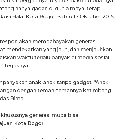
ak bisa ‘bergaulnya’ bisa rusak kita dibuatnya.
ang hanya gagah di dunia maya, tetapi
skusi Balai Kota Bogor, Sabtu 17 Oktober 2015
direspon akan membahayakan generasi
ifat mendekatkan yang jauh, dan menjauhkan
skan waktu terlalu banyak di media sosial,
,” tegasnya.
panyekan anak-anak tanpa gadget. “Anak-
lapangan dengan teman-temannya ketimbang
das Bima.
 khususnya generasi muda bisa
juan Kota Bogor.