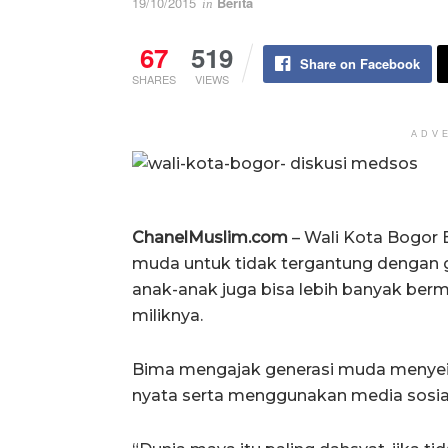
19/10/2015
Berita
in
67
519
Share on Facebook
SHARES
VIEWS
ADV
ChanelMuslim.com
– Wali Kota Bogor 
muda untuk tidak tergantung dengan g
anak-anak juga bisa lebih banyak ber
miliknya.
Bima mengajak generasi muda menyei
nyata serta menggunakan media sosial