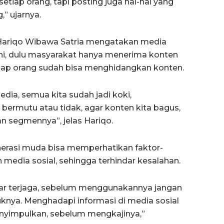
 setiap orang, tapi posting juga hal-hal yang
” ujarnya.
 Hariqo Wibawa Satria mengatakan media
ini, dulu masyarakat hanya menerima konten
iap orang sudah bisa menghidangkan konten.
dia, semua kita sudah jadi koki,
 bermutu atau tidak, agar konten kita bagus,
an segmennya”, jelas Hariqo.
enerasi muda bisa memperhatikan faktor-
edia sosial, sehingga terhindar kesalahan.
nar terjaga, sebelum menggunakannya jangan
juknya. Menghadapi informasi di media sosial
nyimpulkan, sebelum mengkajinya,”