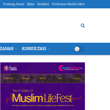
Tentang Kami
Iklan
Redaksi
Pedoman Media Siber
ZANAH
KONSULTASI