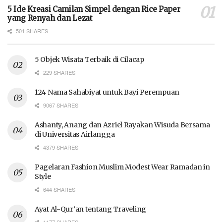
5 Ide Kreasi Camilan Simpel dengan Rice Paper
yang Renyah dan Lezat
501 SHARES
5 Objek Wisata Terbaik di Cilacap
229 SHARES
124 Nama Sahabiyat untuk Bayi Perempuan
9067 SHARES
Ashanty, Anang dan Azriel Rayakan Wisuda Bersama
di Universitas Airlangga
4379 SHARES
Pagelaran Fashion Muslim Modest Wear Ramadan in
Style
644 SHARES
Ayat Al-Qur’an tentang Traveling
1177 SHARES