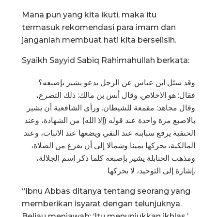
Mana pun yang kita ikuti, maka itu
termasuk rekomendasi para imam dan
janganlah membuat hati kita berselisih.
Syaikh Sayyid Sabiq Rahimahullah berkata:
وقد سئل ابن عباس عن الرجل يدعو يشير بإصبعه؟
فقال: هو الاخلاص. وقال أنس بن مالك: ذلك التضرع،
وقال مجاهد: مقمعة للشيطان. ورأى الشافعية أن يشير
بالاصبع مرة واحدة عند قوله (إلا الله) من الشهادة، وعند
الحنفية يرفع سبابته عند النفي ويضعها عند الاثبات، وعند
المالكية، يحركها يمينا وشمالا إلى أن يفرغ من الصلاة،
ومذهب الحنابلة يشير بإصبعه كلما ذكر اسم الجلالة،
إشارة إلى التوحيد، لا يحركها.
“Ibnu Abbas ditanya tentang seorang yang
memberikan isyarat dengan telunjuknya.
Beliau menjawab: ‘Itu menunjukkan ikhlas.’