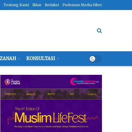
Tentang Kami
Iklan
Redaksi
Pedoman Media Siber
ZANAH
KONSULTASI