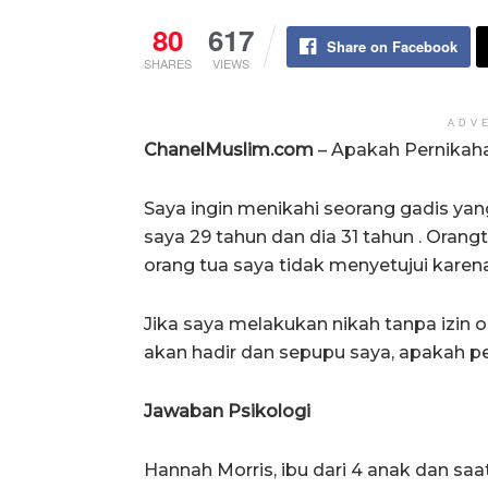
80
617
Share on Facebook
SHARES
VIEWS
ADV
ChanelMuslim.com
– Apakah Pernikaha
Saya ingin menikahi seorang gadis ya
saya 29 tahun dan dia 31 tahun . Oran
orang tua saya tidak menyetujui karena
Jika saya melakukan nikah tanpa izin o
akan hadir dan sepupu saya, apakah pe
Jawaban Psikologi
Hannah Morris, ibu dari 4 anak dan saat