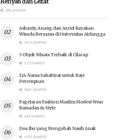
Renyah dan Lezat
484 SHARES
Ashanty, Anang dan Azriel Rayakan
Wisuda Bersama di Universitas Airlangga
4373 SHARES
5 Objek Wisata Terbaik di Cilacap
212 SHARES
124 Nama Sahabiyat untuk Bayi
Perempuan
9061 SHARES
Pagelaran Fashion Muslim Modest Wear
Ramadan in Style
639 SHARES
Doa Ibu yang Mengubah Nasib Anak
4103 SHARES