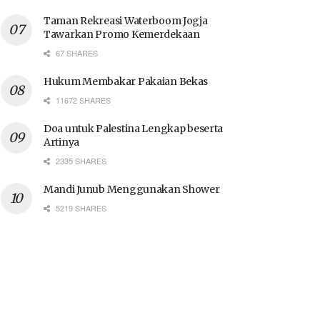
Taman Rekreasi Waterboom Jogja
Tawarkan Promo Kemerdekaan
67 SHARES
Hukum Membakar Pakaian Bekas
11672 SHARES
Doa untuk Palestina Lengkap beserta
Artinya
2335 SHARES
Mandi Junub Menggunakan Shower
5219 SHARES