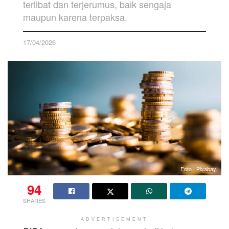
terlibat dan terjerumus, baik sengaja
maupun karena terpaksa.
17/04/2026
Foto : Pixabay
94
SHARES
ADVERTISEMENT