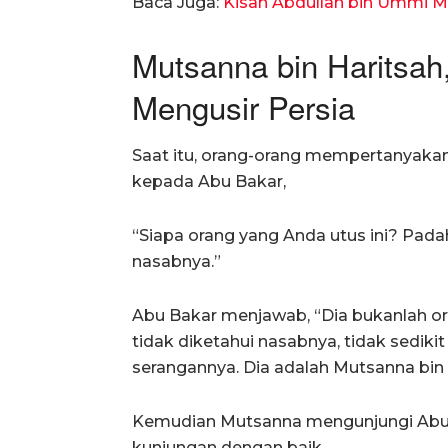
Baca Juga:
Kisah Abdullah bin Ummi Ma
Mutsanna bin Haritsah
Mengusir Persia
Saat itu, orang-orang mempertanyakan 
kepada Abu Bakar,
“Siapa orang yang Anda utus ini? Pad
nasabnya.”
Abu Bakar menjawab, “Dia bukanlah or
tidak diketahui nasabnya, tidak sediki
serangannya. Dia adalah Mutsanna bin H
Kemudian Mutsanna mengunjungi Abu
kunjungan dengan baik.