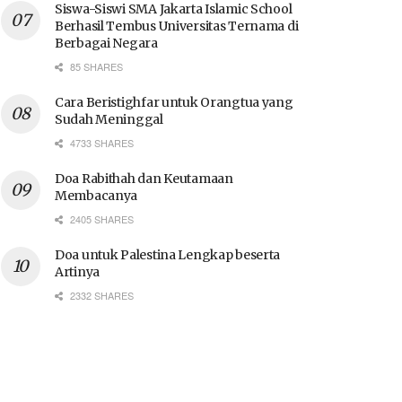
Siswa-Siswi SMA Jakarta Islamic School
Berhasil Tembus Universitas Ternama di
Berbagai Negara
85 SHARES
Cara Beristighfar untuk Orangtua yang
Sudah Meninggal
4733 SHARES
Doa Rabithah dan Keutamaan
Membacanya
2405 SHARES
Doa untuk Palestina Lengkap beserta
Artinya
2332 SHARES