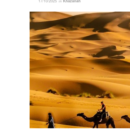
17/10/2025
Khazanah
in