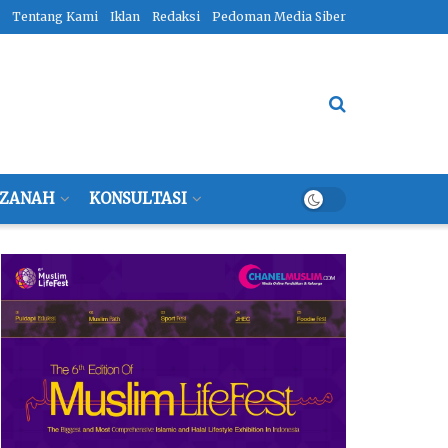
Tentang Kami
Iklan
Redaksi
Pedoman Media Siber
ZANAH
KONSULTASI