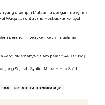
n yang dipimpin Mutsanna dengan mengirim
n Abi Waqqash untuk membebaskan wilayah
 Dalam perang ini, pasukan kaum muslimin
.
a yang dideritanya dalam perang Al-Jisr.[ind]
panjang Sejarah, Syaikh Muhammad Sa’id
Persia
sahabat nabi yang suka petualangan