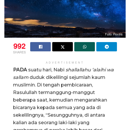
Foto: Pexels
992
SHARES
ADVERTISEMENT
PADA
suatu hari, Nabi
shallallahu ‘alaihi wa
sallam
duduk dikelilingi sejumlah kaum
muslimin. Di tengah pembicaraan,
Rasulullah termanggung-manggut
beberapa saat, kemudian mengarahkan
bicaranya kepada semua yang ada di
sekelilingnya, “Sesungguhnya, di antara
kalian ada seorang laki-laki yang