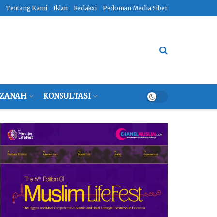
Tentang Kami
Iklan
Redaksi
Pedoman Media Siber
ZANAH
KONSULTASI