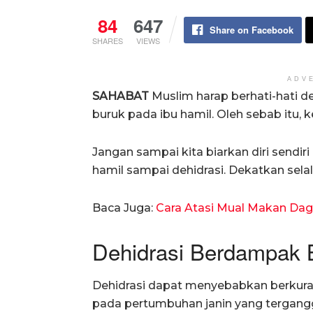
84
647
Share on Facebook
SHARES
VIEWS
ADV
SAHABAT
Muslim harap berhati-hati 
buruk pada ibu hamil. Oleh sebab itu, k
Jangan sampai kita biarkan diri sendir
hamil sampai dehidrasi. Dekatkan selal
Baca Juga:
Cara Atasi Mual Makan Dagi
Dehidrasi Berdampak 
Dehidrasi dapat menyebabkan berkuran
pada pertumbuhan janin yang tergang