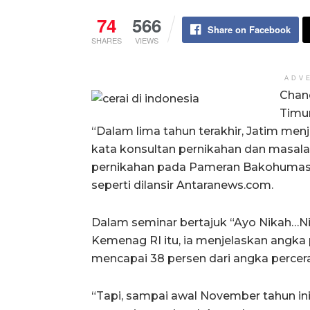
74
566
Share on Facebook
SHARES
VIEWS
ADV
Chane
Timur
“Dalam lima tahun terakhir, Jatim menja
kata konsultan pernikahan dan masala
pernikahan pada Pameran Bakohumas Na
seperti dilansir Antaranews.com.
Dalam seminar bertajuk “Ayo Nikah…Ni
Kemenag RI itu, ia menjelaskan angka p
mencapai 38 persen dari angka percera
“Tapi, sampai awal November tahun ini