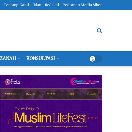
Tentang Kami
Iklan
Redaksi
Pedoman Media Siber
ZANAH
KONSULTASI