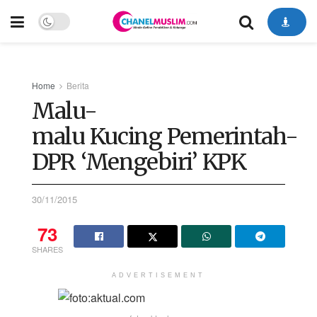
Home
Berita
Malu-
malu Kucing Pemerintah-
DPR ‘Mengebiri’ KPK
30/11/2015
73
SHARES
ADVERTISEMENT