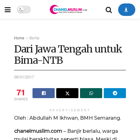
Home
Berita
Dari Jawa Tengah untuk
Bima-NTB
06/01/2017
71
SHARES
ADVERTISEMENT
Oleh : Abdullah M Ikhwan, BMH Semarang.
chanelmuslim.com
– Banjir berlalu, warga
mulai beraktivitas seperti biasa. Meski di