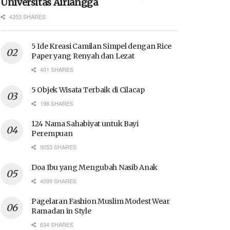
Universitas Airlangga
4353 SHARES
5 Ide Kreasi Camilan Simpel dengan Rice
Paper yang Renyah dan Lezat
401 SHARES
5 Objek Wisata Terbaik di Cilacap
198 SHARES
124 Nama Sahabiyat untuk Bayi
Perempuan
9053 SHARES
Doa Ibu yang Mengubah Nasib Anak
4099 SHARES
Pagelaran Fashion Muslim Modest Wear
Ramadan in Style
634 SHARES