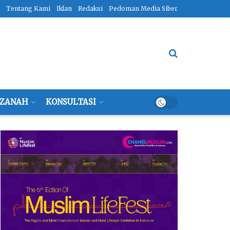
Tentang Kami
Iklan
Redaksi
Pedoman Media Siber
ZANAH
KONSULTASI