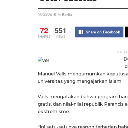
08/03/2015
Berita
in
72
551
Share on Facebook
SHARES
VIEWS
ADV
D
i
Manuel Valls mengumumkan keputusa
universitas yang mengajarkan Islam.
Valls mengatakan bahwa program baru 
gratis, dan nilai-nilai republik Peranc
ekstremisme.
“Ini satu-satunya respon terhadap ba