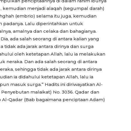
mpulkan penciptaannya di dalam rahim ibunya
), kemudian menjadi alaqah (segumpal darah)
hghah (embrio) selama itu juga, kemudian
h padanya. Lalu diperintahkan untuk
alnya, amalnya dan celaka dan bahagianya.
Dia, ada salah seorang di antara kalian yang
 tidak ada jarak antara dirinya dan surga
ahului oleh ketetapan Allah, lalu ia melakukan
k neraka. Dan ada salah seorang di antara
raka, sehingga tidak ada jarak antara dirinya
dian ia didahului ketetapan Allah, lalu ia
un masuk surga.” Hadits ini diriwayatkan Al-
 Penyebutan malaikat) No. 3036. Qadar dan
tab Al-Qadar (Bab bagaimana penciptaan Adam)