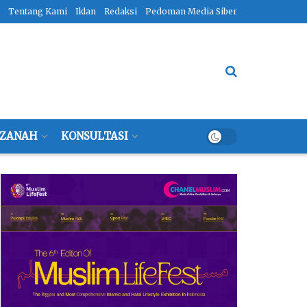
Tentang Kami
Iklan
Redaksi
Pedoman Media Siber
ZANAH
KONSULTASI