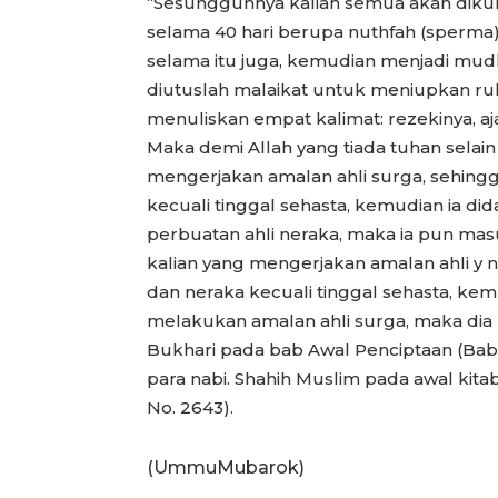
“Sesungguhnya kalian semua akan diku
selama 40 hari berupa nuthfah (sperma
selama itu juga, kemudian menjadi mud
diutuslah malaikat untuk meniupkan ru
menuliskan empat kalimat: rezekinya, aj
Maka demi Allah yang tiada tuhan selain 
mengerjakan amalan ahli surga, sehingga
kecuali tinggal sehasta, kemudian ia did
perbuatan ahli neraka, maka ia pun masu
kalian yang mengerjakan amalan ahli y ne
dan neraka kecuali tinggal sehasta, kemu
melakukan amalan ahli surga, maka dia p
Bukhari pada bab Awal Penciptaan (Bab
para nabi. Shahih Muslim pada awal ki
No. 2643).
(UmmuMubarok)