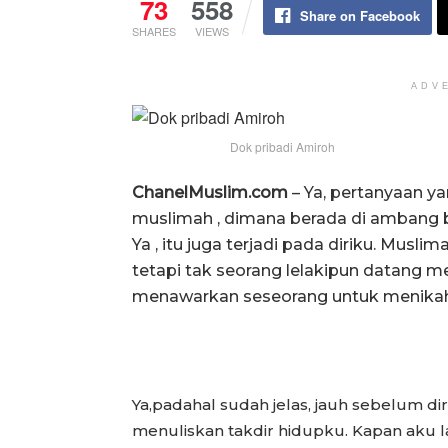
73
558
Share on Facebook
SHARES
VIEWS
ADV
Dok pribadi Amiroh
ChanelMuslim.com
– Ya, pertanyaan y
muslimah , dimana berada di ambang b
Ya , itu juga terjadi pada diriku. Musl
tetapi tak seorang lelakipun datang 
menawarkan seseorang untuk menika
Ya,padahal sudah jelas, jauh sebelum dir
menuliskan takdir hidupku. Kapan aku l