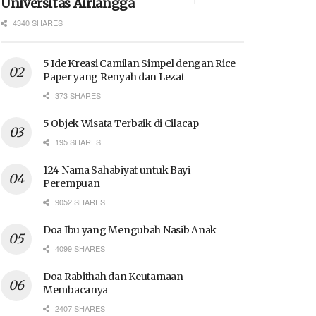
Universitas Airlangga
4340 SHARES
5 Ide Kreasi Camilan Simpel dengan Rice
Paper yang Renyah dan Lezat
373 SHARES
5 Objek Wisata Terbaik di Cilacap
195 SHARES
124 Nama Sahabiyat untuk Bayi
Perempuan
9052 SHARES
Doa Ibu yang Mengubah Nasib Anak
4099 SHARES
Doa Rabithah dan Keutamaan
Membacanya
2407 SHARES