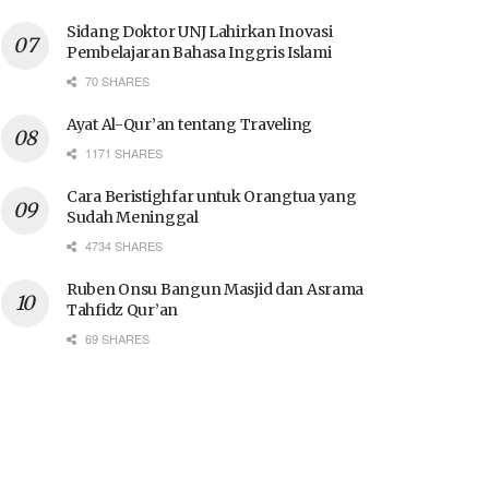
Sidang Doktor UNJ Lahirkan Inovasi
Pembelajaran Bahasa Inggris Islami
70 SHARES
Ayat Al-Qur’an tentang Traveling
1171 SHARES
Cara Beristighfar untuk Orangtua yang
Sudah Meninggal
4734 SHARES
Ruben Onsu Bangun Masjid dan Asrama
Tahfidz Qur’an
69 SHARES