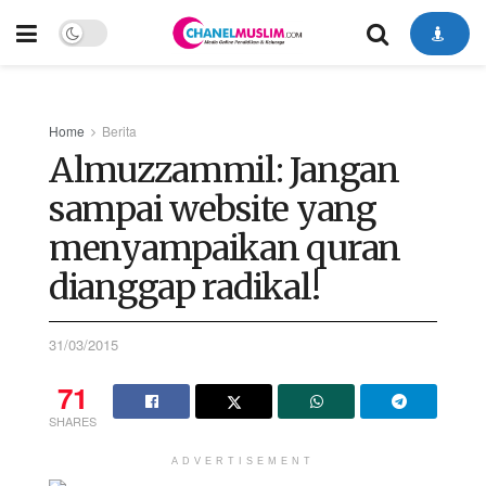
Home
Berita
Almuzzammil: Jangan
sampai website yang
menyampaikan quran
dianggap radikal!
31/03/2015
71
SHARES
ADVERTISEMENT