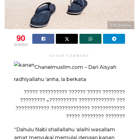
Foto: Pixabay
90
SHARES
ADVERTISEMENT
Chanelmuslim.com – Dari Aisyah
radhiyallahu ‘anha, ia berkata
????? ?????????? ?????? ????? ????????
????????? «?????????? ????????????? ???
???????????? ?????????????? ????????????
????? ???????? ???????
“Dahulu Nabi shallallahu ‘alaihi wasallam
amat menyukai memulai dengan kanan