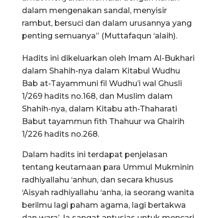
dalam mengenakan sandal, menyisir
rambut, bersuci dan dalam urusannya yang
penting semuanya” (Muttafaqun ‘alaih).
Hadits ini dikeluarkan oleh Imam Al-Bukhari
dalam Shahih-nya dalam Kitabul Wudhu
Bab at-Tayammuni fil Wudhu’i wal Ghusli
1/269 hadits no.168, dan Muslim dalam
Shahih-nya, dalam Kitabu ath-Thaharati
Babut tayammun fith Thahuur wa Ghairih
1/226 hadits no.268.
Dalam hadits ini terdapat penjelasan
tentang keutamaan para Ummul Mukminin
radhiyallahu ‘anhun, dan secara khusus
‘Aisyah radhiyallahu ‘anha, ia seorang wanita
berilmu lagi paham agama, lagi bertakwa
dan wara’. Ia sangat antusias untuk mencari