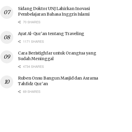
Sidang Doktor UNJ Lahirkan Inovasi
Pembelajaran Bahasa Inggris Islami
70 SHARES
Ayat Al-Qur’an tentang Traveling
1171 SHARES
Cara Beristighfar untuk Orangtua yang
Sudah Meninggal
4734 SHARES
Ruben Onsu Bangun Masjid dan Asrama
Tahfidz Qur’an
69 SHARES