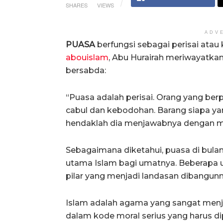
SHARES
VIEWS
ADV
PUASA
berfungsi sebagai perisai atau ko
abouislam
,
Abu Hurairah meriwayatkan 
bersabda:
“Puasa adalah perisai. Orang yang be
cabul dan kebodohan. Barang siapa ya
hendaklah dia menjawabnya dengan me
Sebagaimana diketahui, puasa di bul
utama Islam bagi umatnya. Beberapa 
pilar yang menjadi landasan dibangunn
Islam adalah agama yang sangat menjunju
dalam kode moral serius yang harus di