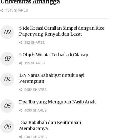
Universitas Airlangga
4345 SHARES
5 Ide Kreasi Camilan Simpel dengan Rice
Paper yang Renyah dan Lezat
382 SHARES
5 Objek Wisata Terbaik di Cilacap
195 SHARES
124 Nama Sahabiyat untuk Bayi
Perempuan
9052 SHARES
Doa Ibu yang Mengubah Nasib Anak
4099 SHARES
Doa Rabithah dan Keutamaan
Membacanya
2407 SHARES