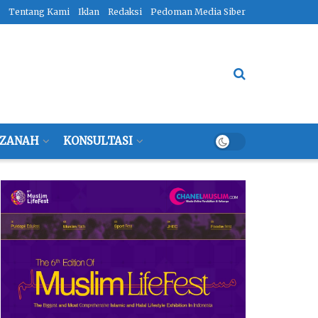
Tentang Kami
Iklan
Redaksi
Pedoman Media Siber
ZANAH
KONSULTASI