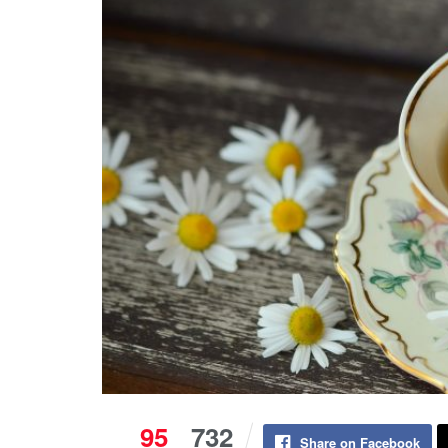
95
732
Share on Facebook