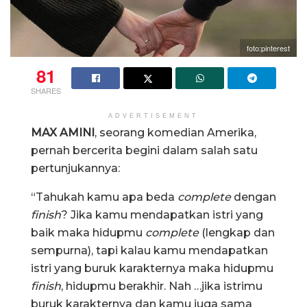
foto:pinterest
81
SHARES
ADVERTISEMENT
MAX AMINI
, seorang komedian Amerika,
pernah bercerita begini dalam salah satu
pertunjukannya:
“Tahukah kamu apa beda
complete
dengan
finish
? Jika kamu mendapatkan istri yang
baik maka hidupmu
complete
(lengkap dan
sempurna), tapi kalau kamu mendapatkan
istri yang buruk karakternya maka hidupmu
finish
, hidupmu berakhir. Nah …jika istrimu
buruk karakternya dan kamu juga sama