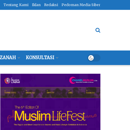
Tentang Kami
Iklan
Redaksi
Pedoman Media Siber
ZANAH
KONSULTASI