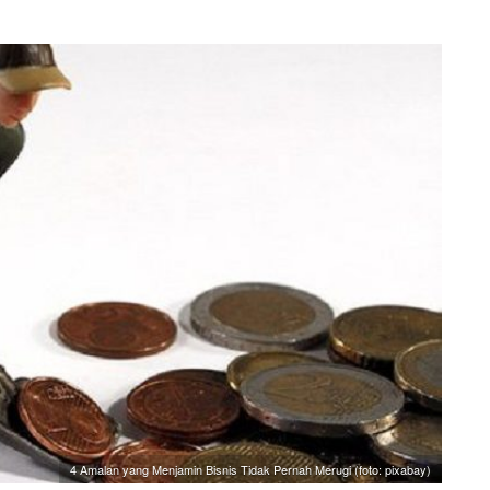
4 Amalan yang Menjamin Bisnis Tidak Pernah Merugi (foto: pixabay)