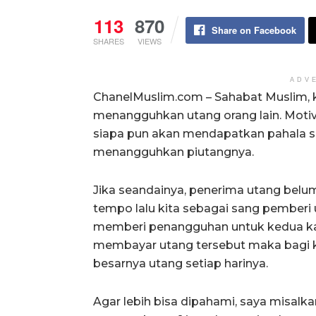
113
870
Share on Facebook
SHARES
VIEWS
ADV
ChanelMuslim.com – Sahabat Muslim, k
menangguhkan utang orang lain. Moti
siapa pun akan mendapatkan pahala sebe
menangguhkan piutangnya.
Jika seandainya, penerima utang bel
tempo lalu kita sebagai sang pemberi
memberi penangguhan untuk kedua kal
membayar utang tersebut maka bagi k
besarnya utang setiap harinya.
Agar lebih bisa dipahami, saya misalka