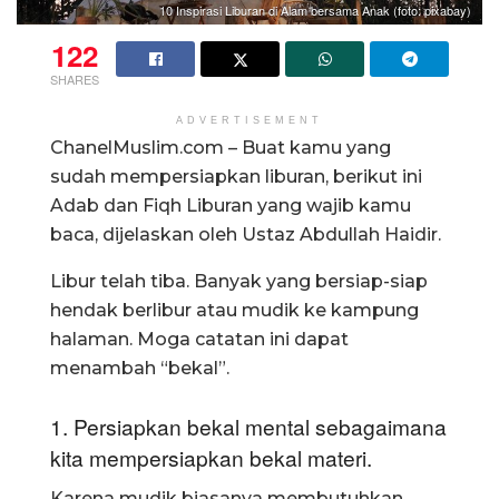
10 Inspirasi Liburan di Alam bersama Anak (foto: pixabay)
122
SHARES
ADVERTISEMENT
ChanelMuslim.com – Buat kamu yang
sudah mempersiapkan liburan, berikut ini
Adab dan Fiqh Liburan yang wajib kamu
baca, dijelaskan oleh Ustaz Abdullah Haidir.
Libur telah tiba. Banyak yang bersiap-siap
hendak berlibur atau mudik ke kampung
halaman. Moga catatan ini dapat
menambah “bekal”.
1. Persiapkan bekal mental sebagaimana
kita mempersiapkan bekal materi.
Karena mudik biasanya membutuhkan