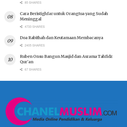
85 SHARES
Cara Beristighfar untuk Orangtua yang Sudah
Meninggal
4733 SHARES
Doa Rabithah dan Keutamaan Membacanya
2405 SHARES
Ruben Onsu Bangun Masjid dan Asrama Tahfidz
Qur’an
67 SHARES