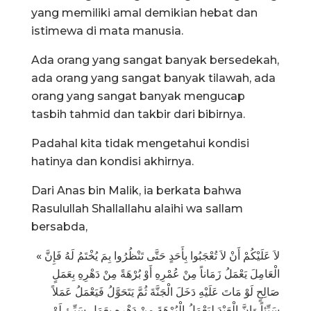
yang memiliki amal demikian hebat dan
istimewa di mata manusia.
Ada orang yang sangat banyak bersedekah,
ada orang yang sangat banyak tilawah, ada
orang yang sangat banyak mengucap
tasbih tahmid dan takbir dari bibirnya.
Padahal kita tidak mengetahui kondisi
hatinya dan kondisi akhirnya.
Dari Anas bin Malik, ia berkata bahwa
Rasulullah Shallallahu alaihi wa sallam
bersabda,
« لاَ عَلَيْكُمْ أَنْ لاَ تُعْجَبُوا بِأَحَدٍ حَتَّى تَنْظُرُوا بِمَ يُخْتَمُ لَهُ فَإِنَّ
الْعَامِلَ يَعْمَلُ زَمَاناً مِنْ عُمْرِهِ أَوْ بُرْهَةً مِنْ دَهْرِهِ بِعَمَلٍ
صَالِحٍ لَوْ مَاتَ عَلَيْهِ دَخَلَ الْجَنَّةَ ثُمَّ يَتَحَوَّلُ فَيَعْمَلُ عَمَلاً
سَيِّئاً وَإِنَّ الْعَبْدَ لِيَعْمَلُ الْبُرْهَةَ مِنْ دَهْرِهِ بِعَمَلٍ سَيِّئٍ لَوْ