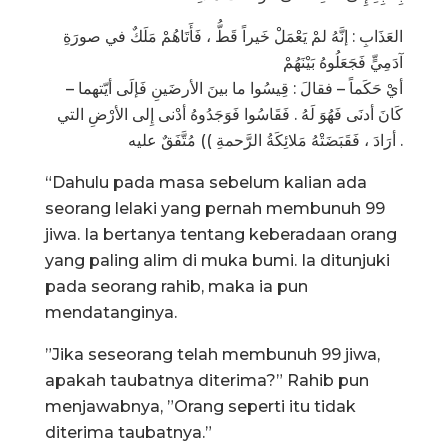
العَذَابِ : إنَّهُ لمْ يَعْمَلْ خَيراً قَطُّ ، فَأَتَاهُمْ مَلَكٌ في صورَةِ
آدَمِيٍّ فَجَعَلُوهُ بَيْنَهُمْ
– أيْ حَكَماً – فقالَ : قِيسُوا ما بينَ الأرضَينِ فَإلَى أيّتهما
كَانَ أدنَى فَهُوَ لَهُ . فَقَاسُوا فَوَجَدُوهُ أدْنى إِلى الأرْضِ التي
أرَادَ ، فَقَبَضَتْهُ مَلائِكَةُ الرَّحمةِ )) مُتَّفَقٌ عليه .
“Dahulu pada masa sebelum kalian ada
seorang lelaki yang pernah membunuh 99
jiwa. Ia bertanya tentang keberadaan orang
yang paling alim di muka bumi. Ia ditunjuki
pada seorang rahib, maka ia pun
mendatanginya.
”Jika seseorang telah membunuh 99 jiwa,
apakah taubatnya diterima?” Rahib pun
menjawabnya, ”Orang seperti itu tidak
diterima taubatnya.”