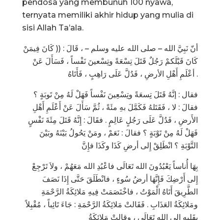
pendosa yang membunuh 100 nyawa,
ternyata memiliki akhir hidup yang mulia di
sisi Allah Ta’ala.
أنّ نَبِيَّ الله – صلى الله عليه وسلم – ، قَالَ : (( كَانَ فِيمَنْ
كَانَ قَبْلَكمْ رَجُلٌ قَتَلَ تِسْعَةً وتِسْعينَ نَفْساً ، فَسَأَلَ عَنْ
أعْلَمِ أَهْلِ الأرضِ ، فَدُلَّ عَلَى رَاهِبٍ ، فَأَتَاهُ .
فقال : إنَّهُ قَتَلَ تِسعَةً وتِسْعِينَ نَفْساً فَهَلْ لَهُ مِنْ تَوبَةٍ ؟
فقالَ : لا ، فَقَتَلهُ فَكَمَّلَ بهِ مئَةً ، ثُمَّ سَأَلَ عَنْ أَعْلَمِ أَهْلِ
الأَرضِ ، فَدُلَّ عَلَى رَجُلٍ عَالِمٍ . فقَالَ : إِنَّهُ قَتَلَ مِئَةَ نَفْسٍ
فَهَلْ لَهُ مِنْ تَوْبَةٍ ؟ فقالَ : نَعَمْ ، ومَنْ يَحُولُ بَيْنَهُ وبَيْنَ
التَّوْبَةِ ؟ انْطَلِقْ إِلى أرضِ كَذَا وكَذَا فإِنَّ
بِهَا أُناساً يَعْبُدُونَ الله تَعَالَى فاعْبُدِ الله مَعَهُمْ ، ولاَ تَرْجِعْ
إِلى أَرْضِكَ فَإِنَّهَا أرضُ سُوءٍ ، فانْطَلَقَ حَتَّى إِذَا نَصَفَ
الطَّرِيقَ أَتَاهُ الْمَوْتُ ، فاخْتَصَمَتْ فِيهِ مَلائِكَةُ الرَّحْمَةِ
ومَلائِكَةُ العَذَابِ . فَقَالتْ مَلائِكَةُ الرَّحْمَةِ : جَاءَ تَائِباً ، مُقْبِلاً
بِقَلبِهِ إِلى اللهِ تَعَالَى ، وقالتْ مَلائِكَةُ