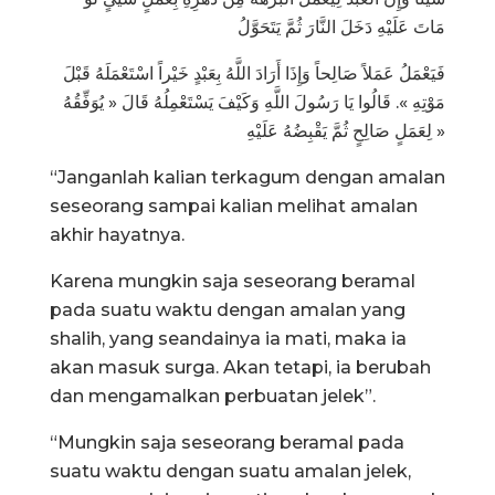
مَاتَ عَلَيْهِ دَخَلَ النَّارَ ثُمَّ يَتَحَوَّلُ
فَيَعْمَلُ عَمَلاً صَالِحاً وَإِذَا أَرَادَ اللَّهُ بِعَبْدٍ خَيْراً اسْتَعْمَلَهُ قَبْلَ
مَوْتِهِ ». قَالُوا يَا رَسُولَ اللَّهِ وَكَيْفَ يَسْتَعْمِلُهُ قَالَ « يُوَفِّقُهُ
لِعَمَلٍ صَالِحٍ ثُمَّ يَقْبِضُهُ عَلَيْهِ »
“Janganlah kalian terkagum dengan amalan
seseorang sampai kalian melihat amalan
akhir hayatnya.
Karena mungkin saja seseorang beramal
pada suatu waktu dengan amalan yang
shalih, yang seandainya ia mati, maka ia
akan masuk surga. Akan tetapi, ia berubah
dan mengamalkan perbuatan jelek”.
“Mungkin saja seseorang beramal pada
suatu waktu dengan suatu amalan jelek,