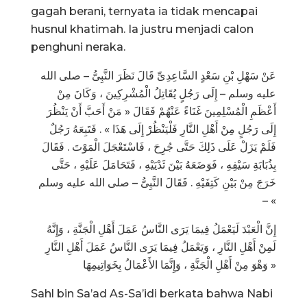
gagah berani, ternyata ia tidak mencapai
husnul khatimah. Ia justru menjadi calon
penghuni neraka.
عَنْ سَهْلِ بْنِ سَعْدٍ السَّاعِدِىِّ قَالَ نَظَرَ النَّبِىُّ – صلى الله
عليه وسلم – إِلَى رَجُلٍ يُقَاتِلُ الْمُشْرِكِينَ ، وَكَانَ مِنْ
أَعْظَمِ الْمُسْلِمِينَ غَنَاءً عَنْهُمْ فَقَالَ « مَنْ أَحَبَّ أَنْ يَنْظُرَ
إِلَى رَجُلٍ مِنْ أَهْلِ النَّارِ فَلْيَنْظُرْ إِلَى هَذَا » . فَتَبِعَهُ رَجُلٌ
فَلَمْ يَزَلْ عَلَى ذَلِكَ حَتَّى جُرِحَ ، فَاسْتَعْجَلَ الْمَوْتَ . فَقَالَ
بِذُبَابَةِ سَيْفِهِ ، فَوَضَعَهُ بَيْنَ ثَدْيَيْهِ ، فَتَحَامَلَ عَلَيْهِ ، حَتَّى
خَرَجَ مِنْ بَيْنِ كَتِفَيْهِ . فَقَالَ النَّبِىُّ – صلى الله عليه وسلم
– «
إِنَّ الْعَبْدَ لَيَعْمَلُ فِيمَا يَرَى النَّاسُ عَمَلَ أَهْلِ الْجَنَّةِ ، وَإِنَّهُ
لَمِنْ أَهْلِ النَّارِ ، وَيَعْمَلُ فِيمَا يَرَى النَّاسُ عَمَلَ أَهْلِ النَّارِ
وَهْوَ مِنْ أَهْلِ الْجَنَّةِ ، وَإِنَّمَا الأَعْمَالُ بِخَوَاتِيمِهَا »
Sahl bin Sa’ad As-Sa’idi berkata bahwa Nabi