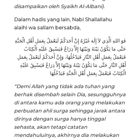
disampaikan oleh Syaikh Al-Albani).
Dalam hadis yang lain, Nabi Shallallahu
alaihi wa sallam bersabda,
فَوَ اللهِ الَّذِي لاَ إِلَهَ غَيْرُهُ إِنَّ أَحَدَكُمْ لَيَعْمَلُ بِعَمَلِ أَهْلِ الْجَنَّةِ
حَتَّى مَا يَكُوْنُ بَيْنَهُ وَبَيْنَهَا إِلاَّ ذِرَاعٌ فَيَسْبِقُ عَلَيْهِ الْكِتَابُ
فَيَعْمَلُ بِعَمَلِ أَهْلِ النَّارِ فَيَدْخُلُهَا، وَإِنَّ أَحَدَكُمْ لَيَعْمَلُ بِعَمَلِ
أَهْلِ النَّارِ حَتَّى مَا يَكُوْنُ بَيْنَهُ وَبَيْنَهَا إِلاَّ ذِرَاعٌ فَيَسْبِقُ عَلَيْهِ
الْكِتَابُ فَيَعْمَلُ بِعَمَلِ أَهْلِ الْجَنَّةِ فَيَدْخُلُهَا
“Demi Allah yang tidak ada tuhan yang
berhak disembah selain Dia, sesungguhnya
di antara kamu ada orang yang melakukan
perbuatan ahli surga sehingga jarak antara
dirinya dengan surga hanya tinggal
sehasta, akan tetapi catatan
mendahuluinya, akhirnya dia melakukan