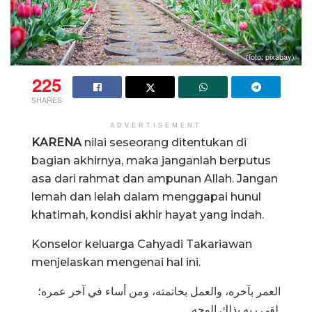
(foto: pixabay)
225
SHARES
ADVERTISEMENT
KARENA
nilai seseorang ditentukan di
bagian akhirnya, maka janganlah berputus
asa dari rahmat dan ampunan Allah. Jangan
lemah dan lelah dalam menggapai hunul
khatimah, kondisi akhir hayat yang indah.
Konselor keluarga Cahyadi Takariawan
menjelaskan mengenai hal ini.
‏العمر بآخره، والعمل بخاتمته، ومن أساء في آخر عمره؛
لقي ربه بذلك الوجه.