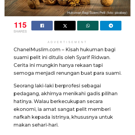
Hukuman Bagi Suami Pelit (foto: pixabay)
115
SHARES
ADVERTISEMENT
ChanelMuslim.com – Kisah hukuman bagi
suami pelit ini ditulis oleh Syarif Ridwan.
Cerita ini mungkin hanya rekaan tapi
semoga menjadi renungan buat para suami.
Seorang laki-laki berprofesi sebagai
pedagang, akhirnya menikahi gadis pilihan
hatinya. Walau berkecukupan secara
ekonomi, ia amat sangat pelit memberi
nafkah kepada istrinya, khususnya untuk
makan sehari-hari.