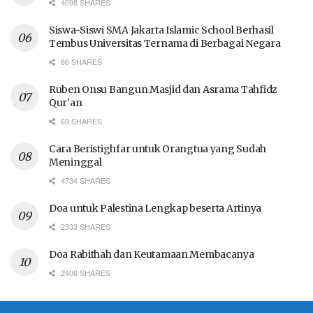
4098 SHARES
Siswa-Siswi SMA Jakarta Islamic School Berhasil
Tembus Universitas Ternama di Berbagai Negara
86 SHARES
Ruben Onsu Bangun Masjid dan Asrama Tahfidz
Qur’an
69 SHARES
Cara Beristighfar untuk Orangtua yang Sudah
Meninggal
4734 SHARES
Doa untuk Palestina Lengkap beserta Artinya
2333 SHARES
Doa Rabithah dan Keutamaan Membacanya
2406 SHARES