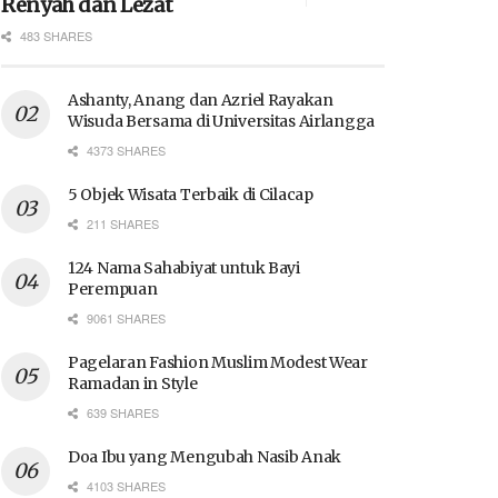
Renyah dan Lezat
483 SHARES
Ashanty, Anang dan Azriel Rayakan
Wisuda Bersama di Universitas Airlangga
4373 SHARES
5 Objek Wisata Terbaik di Cilacap
211 SHARES
124 Nama Sahabiyat untuk Bayi
Perempuan
9061 SHARES
Pagelaran Fashion Muslim Modest Wear
Ramadan in Style
639 SHARES
Doa Ibu yang Mengubah Nasib Anak
4103 SHARES