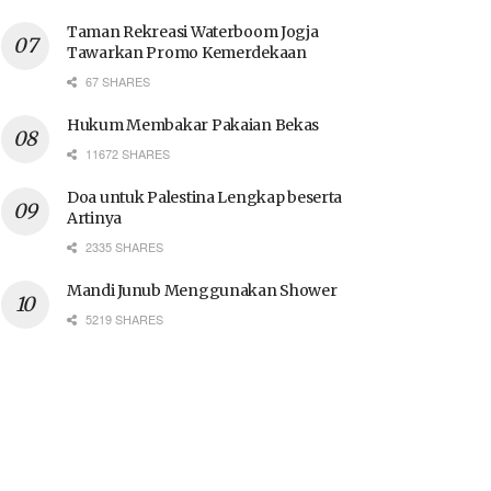
Taman Rekreasi Waterboom Jogja
Tawarkan Promo Kemerdekaan
67 SHARES
Hukum Membakar Pakaian Bekas
11672 SHARES
Doa untuk Palestina Lengkap beserta
Artinya
2335 SHARES
Mandi Junub Menggunakan Shower
5219 SHARES