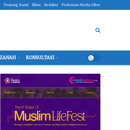
Tentang Kami
Iklan
Redaksi
Pedoman Media Siber
ZANAH
KONSULTASI