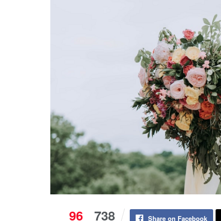
96
738
Share on Facebook