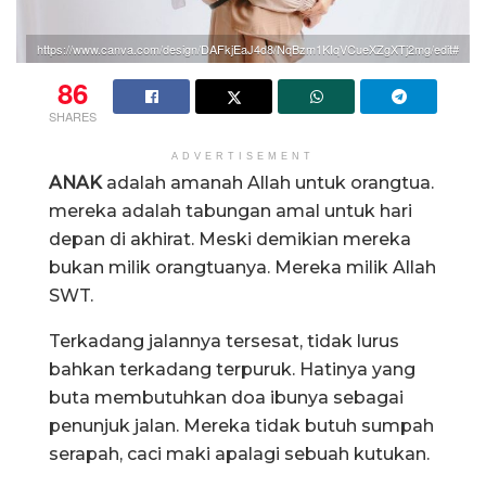
https://www.canva.com/design/DAFkjEaJ4d8/NqBzm1KIqVCueXZgXTj2mg/edit#
86
SHARES
ADVERTISEMENT
ANAK
adalah amanah Allah untuk orangtua.
mereka adalah tabungan amal untuk hari
depan di akhirat. Meski demikian mereka
bukan milik orangtuanya. Mereka milik Allah
SWT.
Terkadang jalannya tersesat, tidak lurus
bahkan terkadang terpuruk. Hatinya yang
buta membutuhkan doa ibunya sebagai
penunjuk jalan. Mereka tidak butuh sumpah
serapah, caci maki apalagi sebuah kutukan.