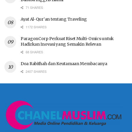
71 SHARES
Ayat Al-Qur’an tentang Traveling
1172 SHARES
ParagonCorp Perkuat Riset Multi-Omics untuk
Hadirkan Inovasi yang Semakin Relevan
68 SHARES
Doa Rabithah dan Keutamaan Membacanya
2407 SHARES