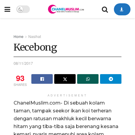
Home
Nasihat
Kecebong
08/11/2017
93
SHARES
ADVERTISEMENT
ChanelMuslim.com- Di sebuah kolam
taman, tampak seekor ikan koi terheran
dengan ratusan makhluk kecil berwarna
hitam yang tiba-tiba saja berenang kesana
kemari, nyaris memenuhi area kolam.