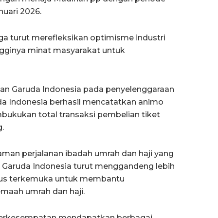
nuari 2026.
uga turut merefleksikan optimisme industri
ingginya minat masyarakat untuk
ilan Garuda Indonesia pada penyelenggaraan
uda Indonesia berhasil mencatatkan animo
mbukukan total transaksi pembelian tiket
.
aman perjalanan ibadah umrah dan haji yang
i Garuda Indonesia turut menggandeng lebih
 Plus terkemuka untuk membantu
emaah umrah dan haji.
 berkesempatan mendapatkan berbagai