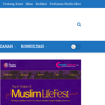
Tentang Kami
Iklan
Redaksi
Pedoman Media Siber
ZANAH
KONSULTASI