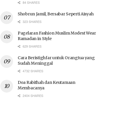
84 SHARES
Shobrun Jamil, Bersabar Seperti Aisyah
323 SHARES
Pagelaran Fashion Muslim Modest Wear
Ramadan in Style
629 SHARES
Cara Beristighfar untuk Orangtua yang
Sudah Meninggal
4732 SHARES
Doa Rabithah dan Keutamaan
Membacanya
2404 SHARES