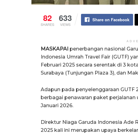
82
633
Share on Facebook
SHARES
VIEWS
ADV
MASKAPAI
penerbangan nasional Gar
Indonesia Umrah Travel Fair (GUTF) ya
Februari 2025 secara serentak di 3 kot
Surabaya (Tunjungan Plaza 3), dan Ma
Adapun pada penyelenggaraan GUTF 20
berbagai penawaran paket perjalanan
Januari 2026.
Direktur Niaga Garuda Indonesia Ade 
2025 kali ini merupakan upaya berkela