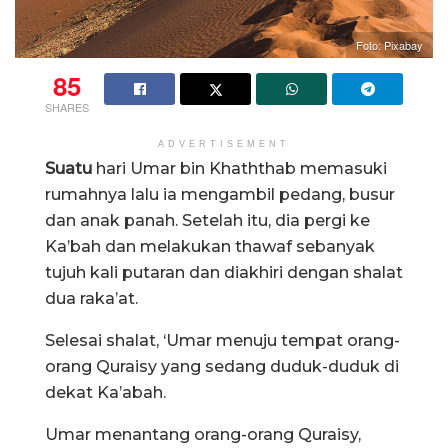
Foto: Pixabay
85
SHARES
ADVERTISEMENT
Suatu
hari Umar bin Khaththab memasuki
rumahnya lalu ia mengambil pedang, busur
dan anak panah. Setelah itu, dia pergi ke
Ka’bah dan melakukan thawaf sebanyak
tujuh kali putaran dan diakhiri dengan shalat
dua raka’at.
Selesai shalat, ‘Umar menuju tempat orang-
orang Quraisy yang sedang duduk-duduk di
dekat Ka’abah.
Umar menantang orang-orang Quraisy,