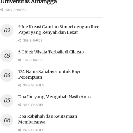
Universitas Airlangga
4347 SHARES
5 Ide Kreasi Camilan Simpel dengan Rice
Paper yang Renyah dan Lezat
389 SHARES
5 Objek Wisata Terbaik di Cilacap
197 SHARES
124 Nama Sahabiyat untuk Bayi
Perempuan
9052 SHARES
Doa Ibu yang Mengubah Nasib Anak
4099 SHARES
Doa Rabithah dan Keutamaan
Membacanya
2407 SHARES