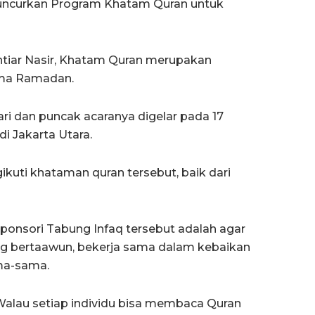
luncurkan Program Khatam Quran untuk
htiar Nasir, Khatam Quran merupakan
ma Ramadan.
ari dan puncak acaranya digelar pada 17
di Jakarta Utara.
gikuti khataman quran tersebut, baik dari
ponsori Tabung Infaq tersebut adalah agar
ing bertaawun, bekerja sama dalam kebaikan
ma-sama.
Walau setiap individu bisa membaca Quran