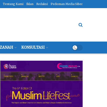
Tentang Kami
Iklan
Redaksi
Pedoman Media Siber
ZANAH
KONSULTASI