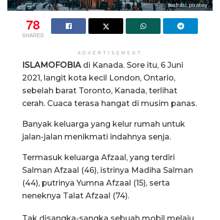
ilustrasi: pixabay
78
SHARES
ADVERTISEMENT
ISLAMOFOBIA
di Kanada. Sore itu, 6 Juni
2021, langit kota kecil London, Ontario,
sebelah barat Toronto, Kanada, terlihat
cerah. Cuaca terasa hangat di musim panas.
Banyak keluarga yang kelur rumah untuk
jalan-jalan menikmati indahnya senja.
Termasuk keluarga Afzaal, yang terdiri
Salman Afzaal (46), istrinya Madiha Salman
(44), putrinya Yumna Afzaal (15), serta
neneknya Talat Afzaal (74).
Tak disangka-sangka sebuah mobil melaju