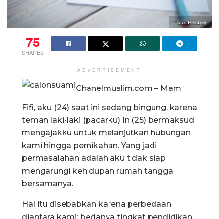
Foto: Pixabay
75
SHARES
ADVERTISEMENT
Chanelmuslim.com – Mam
Fifi, aku (24) saat ini sedang bingung, karena
teman laki-laki (pacarku) In (25) bermaksud
mengajakku untuk melanjutkan hubungan
kami hingga pernikahan. Yang jadi
permasalahan adalah aku tidak siap
mengarungi kehidupan rumah tangga
bersamanya.
Hal itu disebabkan karena perbedaan
diantara kami: bedanya tingkat pendidikan,